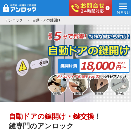
アンロック
コ
アンロック
自動ドアの鍵開け
ン
テ
ン
ツ
へ
ス
キ
ッ
プ
自動ドアの鍵開け・鍵交換
！
鍵専門のアンロック