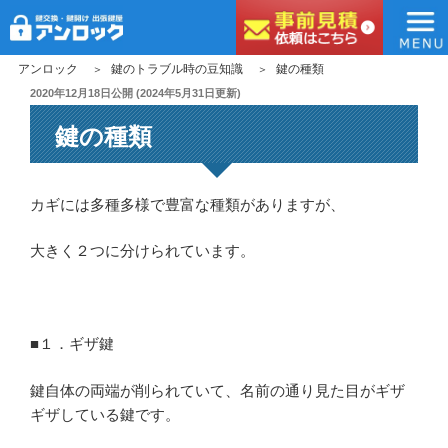
アンロック
コ
アンロック
鍵のトラブル時の豆知識
鍵の種類
ン
投
2020年12月18日
公開 (
2024年5月31日
更新)
稿
テ
鍵の種類
日:
ン
ツ
へ
カギには多種多様で豊富な種類がありますが、
ス
キ
大きく２つに分けられています。
ッ
プ
■１．ギザ鍵
鍵自体の両端が削られていて、名前の通り見た目がギザ
ギザしている鍵です。