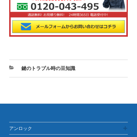
カ
鍵のトラブル時の豆知識
テ
ゴ
リ
ー
アンロック