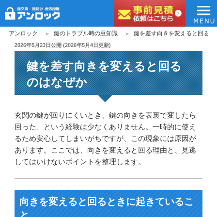
アンロック
コ
アンロック
鍵のトラブル時の豆知識
鍵を差す向きを変えると回るの
ン
投
2026年5月23日
公開 (
2026年5月4日
更新)
稿
テ
鍵を差す向きを変えると回る
日:
ン
ツ
のはなぜか
へ
ス
キ
玄関の鍵が回りにくいとき、鍵の向きを表裏で変したら
ッ
回った、という経験は少なくありません。一時的に使え
プ
るため安心してしまいがちですが、この現象には原因が
あります。ここでは、向きを変えると回る理由と、見逃
してはいけないポイントを整理します。
向きを変えると回るときに起きているこ
と