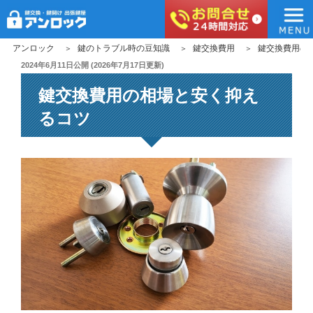
アンロック
コ
アンロック
鍵のトラブル時の豆知識
鍵交換費用
鍵交換費用の
ン
投
2024年6月11日
公開 (
2026年7月17日
更新)
稿
テ
鍵交換費用の相場と安く抑え
日:
ン
ツ
るコツ
へ
ス
キ
ッ
プ