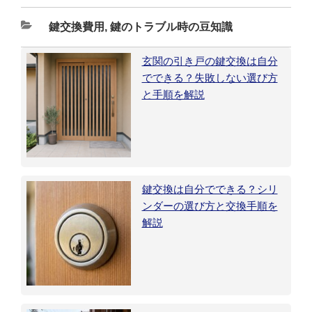
カ
鍵交換費用
,
鍵のトラブル時の豆知識
テ
玄関の引き戸の鍵交換は自分
ゴ
でできる？失敗しない選び方
リ
と手順を解説
ー
鍵交換は自分でできる？シリ
ンダーの選び方と交換手順を
解説