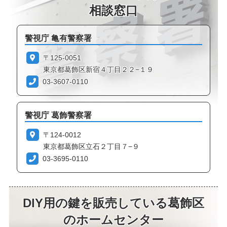
相談窓口
警視庁 亀有警察署
〒125-0051
東京都葛飾区新宿４丁目２２−１９
03-3607-0110
警視庁 葛飾警察署
〒124-0012
東京都葛飾区立石２丁目７−９
03-3695-0110
DIY用の鍵を販売している葛飾区
のホームセンター