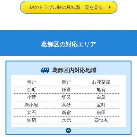
鍵のトラブル時の豆知識一覧を見る
葛飾区の対応エリア
葛飾区内対応地域
青戸
奥戸
お花茶屋
金町
鎌倉
亀有
小菅
柴又
白鳥
新小岩
高砂
宝町
立石
新宿
細田
堀切
水元
四つ木