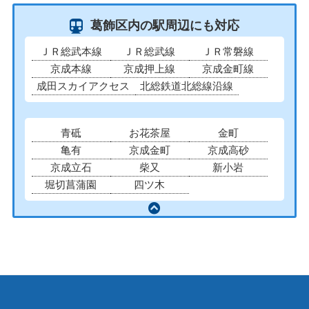
葛飾区内の駅周辺にも対応
ＪＲ総武本線
ＪＲ総武線
ＪＲ常磐線
京成本線
京成押上線
京成金町線
成田スカイアクセス
北総鉄道北総線沿線
青砥
お花茶屋
金町
亀有
京成金町
京成高砂
京成立石
柴又
新小岩
堀切菖蒲園
四ツ木