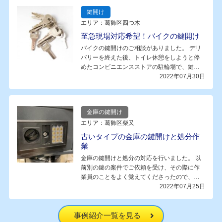
鍵開け
エリア：葛飾区四つ木
至急現場対応希望！バイクの鍵開け
バイクの鍵開けのご相談がありました。 デリ
バリーを終えた後、トイレ休憩をしようと停
めたコンビニエンスストアの駐輪場で、鍵…
2022年07月30日
金庫の鍵開け
エリア：葛飾区柴又
古いタイプの金庫の鍵開けと処分作
業
金庫の鍵開けと処分の対応を行いました。 以
前別の鍵の案件でご依頼を受け、その際に作
業員のことをよく覚えてくださったので、…
2022年07月25日
事例紹介一覧を見る