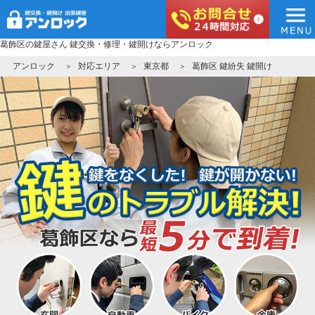
葛飾区の鍵屋さん 鍵交換・修理・鍵開けならアンロック
コ
アンロック
ン
アンロック
対応エリア
東京都
葛飾区 鍵紛失 鍵開け
テ
ン
ツ
へ
ス
キ
ッ
プ