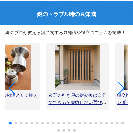
鍵のトラブル時の豆知識
鍵のプロが教える鍵に関する豆知識や役立つコラムを掲載！
用の相場と安く抑え
玄関の引き戸の鍵交換は自分
鍵交換
でできる？失敗しない選び方
ンダー
と手順を解説
解説