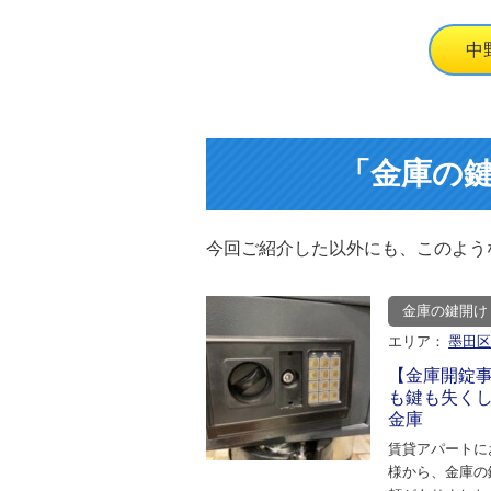
中
「金庫の
今回ご紹介した以外にも、このよう
金庫の鍵開け
エリア：
墨田
【金庫開錠
も鍵も失く
金庫
賃貸アパートに
様から、金庫の