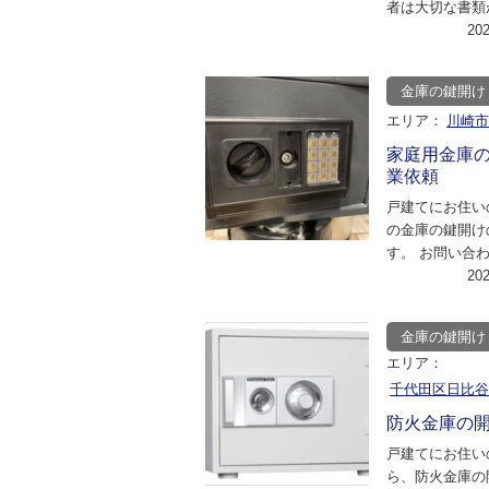
者は大切な書類
の鍵を紛失して
20
ていました。彼
金庫の鍵開け
エリア：
川崎
家庭用金庫
業依頼
戸建てにお住い
の金庫の鍵開け
す。 お問い合
あり、作業自体
20
ご希望とのこと
金庫の鍵開け
エリア：
千代田区日比
防火金庫の
戸建てにお住い
ら、防火金庫の