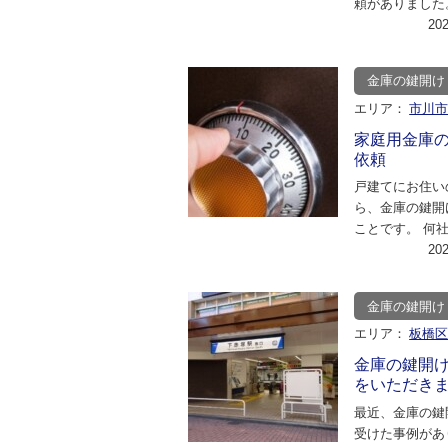
頼がありました
庭用で、しばら
20
かった為、ダイ
金庫の鍵開け
エリア：
市川
家庭用金庫
依頼
戸建てにお住い
ら、金庫の鍵開
ことです。 何
い合わせをいた
20
弊社のホームペ
金庫の鍵開け
エリア：
板橋
金庫の鍵開
をいただき
最近、金庫の鍵
受けた事例があ