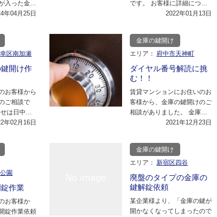
が入った金庫
です。 お客様に詳細につい
しまい、困っ
24年04月25日
てお伺いさせていただいたと
2022年01月13日
ら…
ころ、久しぶりに…
金庫の鍵開け
市幸区南加瀬
エリア：
府中市天神町
の鍵開け作
ダイヤル番号解読に挑
む！！
のお客様から
賃貸マンションにお住いのお
のご相談で
客様から、金庫の鍵開けのご
わせは日中に
相談がありました。 金庫の
は夕方以降を
22年02月16日
鍵はあるけれど、暗証番号が
2021年12月23日
で、…
あってないとのこ…
金庫の鍵開け
エリア：
新宿区四谷
谷公園
廃盤のタイプの金庫の
鍵解錠依頼
開錠作業
某企業様より、「金庫の鍵が
のお客様か
開かなくなってしまったので
開錠作業依頼