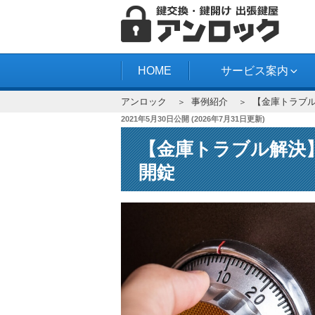
コ
ン
テ
アンロック
ン
HOME
サービス案内
ツ
アンロック
事例紹介
【金庫トラブ
へ
投
2021年5月30日
公開 (
2026年7月31日
更新)
ス
稿
キ
【金庫トラブル解決
日:
ッ
開錠
プ