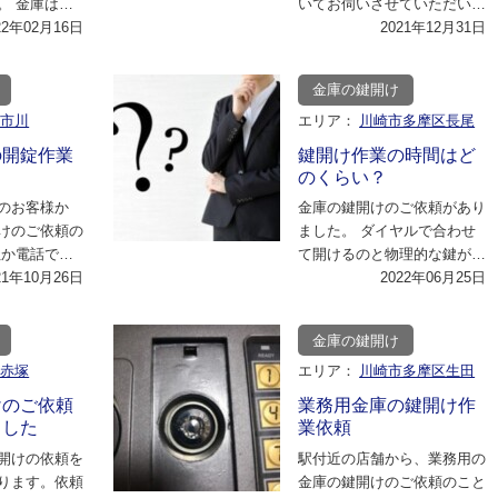
。 金庫は家
いてお伺いさせていただいた
く使っていな
22年02月16日
ところ、ずいぶん前に金庫を
2021年12月31日
ヤ…
購入され、当時は…
金庫の鍵開け
市市川
エリア：
川崎市多摩区長尾
の開錠作業
鍵開け作業の時間はど
のくらい？
のお客様か
金庫の鍵開けのご依頼があり
けのご依頼の
ました。 ダイヤルで合わせ
社か電話で問
て開けるのと物理的な鍵がつ
だいたあと、
21年10月26日
いているタイプで耐火性の金
2022年06月25日
ージ…
庫であるとご説明…
金庫の鍵開け
区赤塚
エリア：
川崎市多摩区生田
けのご依頼
業務用金庫の鍵開け作
ました
業依頼
開けの依頼を
駅付近の店舗から、業務用の
ります。依頼
金庫の鍵開けのご依頼のこと