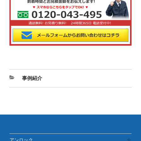
カ
事例紹介
テ
ゴ
リ
ー
アンロック