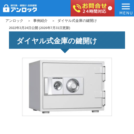
アンロック
コ
アンロック
事例紹介
ダイヤル式金庫の鍵開け
ン
投
2022年3月24日
公開 (
2026年7月31日
更新)
稿
テ
ダイヤル式金庫の鍵開け
日:
ン
ツ
へ
ス
キ
ッ
プ