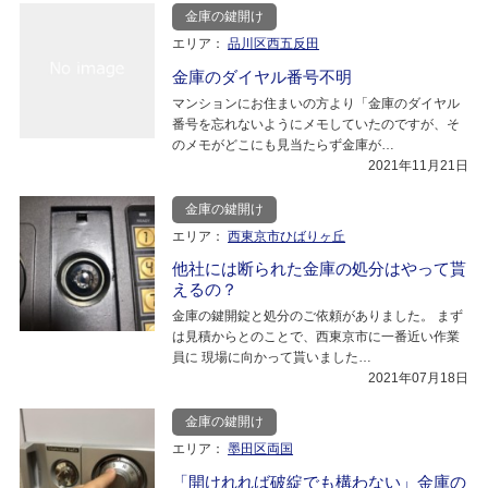
金庫の鍵開け
エリア：
品川区西五反田
金庫のダイヤル番号不明
マンションにお住まいの方より「金庫のダイヤル
番号を忘れないようにメモしていたのですが、そ
のメモがどこにも見当たらず金庫が…
2021年11月21日
金庫の鍵開け
エリア：
西東京市ひばりヶ丘
他社には断られた金庫の処分はやって貰
えるの？
金庫の鍵開錠と処分のご依頼がありました。 まず
は見積からとのことで、西東京市に一番近い作業
員に 現場に向かって貰いました…
2021年07月18日
金庫の鍵開け
エリア：
墨田区両国
「開けれれば破綻でも構わない」金庫の