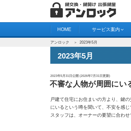
コ
ン
テ
アンロック
ン
HOME
サービス案内
ツ
アンロック
2023年5月
へ
ス
2023年5月
キ
ッ
プ
投
2023年5月31日
公開 (
2026年7月31日
更新)
稿
不審な人物が周囲にい
日:
戸建て住宅にお住まいの方より、鍵の
にいるという噂を聞いて、不安を感じ
スタッフは、オーナーの要望に合わせ