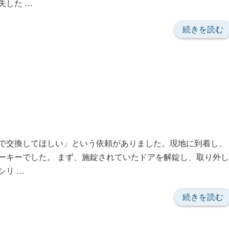
失した …
の
“管
続きを読む
理
会
社
よ
り
ご
依
頼”
で交換してほしい」という依頼がありました。現地に到着し、
の
ーキーでした。 まず、施錠されていたドアを解錠し、取り外し
シリ …
“池
続きを読む
袋
巣