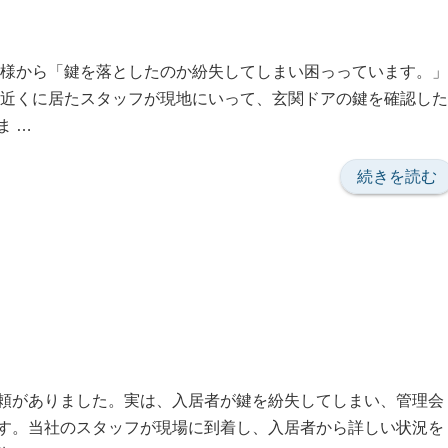
に
ご
閉
依
ま
客様から「鍵を落としたのか紛失してしまい困っっています。」
頼”
ら
番近くに居たスタッフが現地にいって、玄関ドアの鍵を確認した
の
な
ま …
い
で
“紛
続きを読む
く
失
る
に
く
よ
る
る
回
鍵
っ
交
て
換”
し
の
頼がありました。実は、入居者が鍵を紛失してしまい、管理会
ま
す。当社のスタッフが現場に到着し、入居者から詳しい状況を
う”