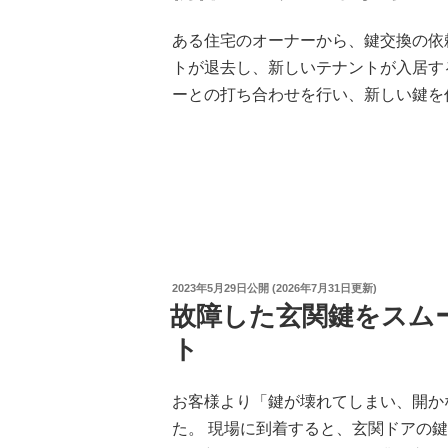
ある住宅のオーナーから、鍵交換の依
トが退去し、新しいテナントが入居す
ーとの打ち合わせを行い、新しい鍵を
投
2023年5月29日
公開 (
2026年7月31日
更新)
稿
故障した玄関鍵をスム
日:
ト
お客様より「鍵が壊れてしまい、開か
た。 現場に到着すると、玄関ドアの