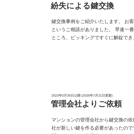
稿
紛失による鍵交換
日:
鍵交換事例をご紹介いたします。 お
というご相談がありました。 早速一
ところ、ピッキングですぐに解錠でき
投
2023年5月30日
公開 (
2026年7月31日
更新)
稿
管理会社よりご依頼
日:
マンションの管理会社から鍵交換の依
社が新しい鍵を作る必要があったので