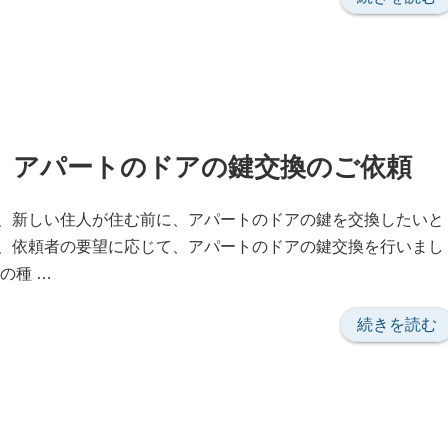
審
な
人
物
が
周
、アパートのドアの鍵交換のご依頼
囲
に
、新しい住人が住む前に、アパートのドアの鍵を交換したいと
い
、依頼者の要望に応じて、アパートのドアの鍵交換を行いまし
る
の種 …
と
い
“新
続きを読む
う
し
噂
い
を
住
聞
人