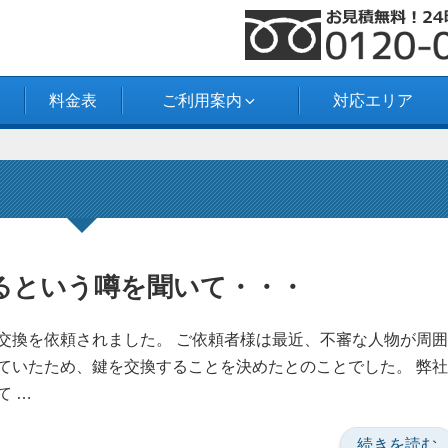
料金表
ご利用案内
対応エリア
るという噂を聞いて・・・
交換を依頼されました。 ご依頼者様は最近、不審な人物が周囲
ていたため、鍵を交換することを決めたとのことでした。 弊社
て …
“不
続きを読む