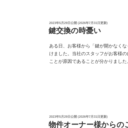
投
2023年5月29日
公開 (
2026年7月31日
更新)
稿
鍵交換の時憂い
日:
ある日、お客様から「鍵が開かなくな
けました。当社のスタッフがお客様の
ことが原因であることが分かりました。
投
2023年5月29日
公開 (
2026年7月31日
更新)
稿
物件オーナー様からの
日: