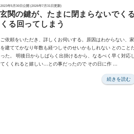
い
が
投
2023年5月30日
公開 (
2026年7月31日
更新)
て・・・”
住
稿
玄関の鍵が、たまに閉まらないでく
日:
の
む
くる回ってしまう
前
に、
ご依頼をいただき、詳しくお伺いする。原因はわからない、
ア
を建ててかなり年数も経つしそのせいかもしれない とのこと
パ
った。 明後日からしばらく出掛けるから、なるべく早く対応
ー
てくくれると嬉しい…との事だったので その日に作 …
ト
の
“玄
続きを読む
ド
関
ア
の
の
鍵
鍵
が、
交
た
換
ま
の