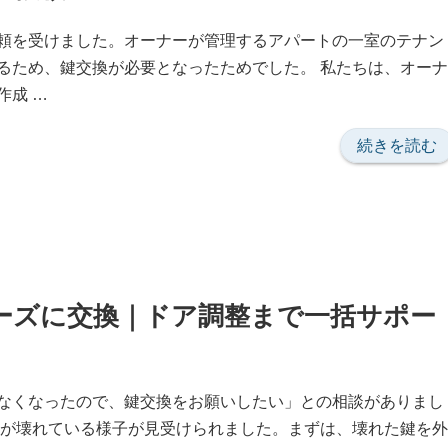
の
頼を受けました。オーナーが管理するアパートの一室のテナン
るため、鍵交換が必要となったためでした。 私たちは、オーナ
作成 …
“物
続きを読む
件
オ
ー
ナ
ー
様
ーズに交換｜ドア調整まで一括サポー
か
ら
の
なくなったので、鍵交換をお願いしたい」との相談がありまし
ご
鍵が壊れている様子が見受けられました。まずは、壊れた鍵を外
依