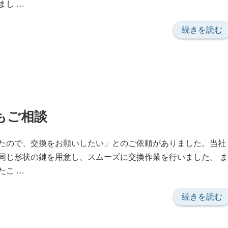
まし …
頼”
の
“故
続きを読む
障
し
た
玄
関
鍵
もご相談
を
ス
たので、交換をお願いしたい」とのご依頼がありました。当社
ム
同じ形状の鍵を用意し、スムーズに交換作業を行いました。 ま
ー
たこ …
ズ
に
“鍵
続きを読む
交
の
換
管