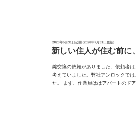
投
2023年5月31日
公開 (
2026年7月31日
更新)
稿
新しい住人が住む前に
日:
鍵交換の依頼がありました。依頼者は
考えていました。弊社アンロックでは
た。 まず、作業員ははアパートのドア