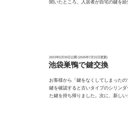
聞いたところ、入居者が自宅の鍵を紛
投
2023年5月30日
公開 (
2026年7月31日
更新)
稿
池袋巣鴨で鍵交換
日:
お客様から「鍵をなくしてしまったの
鍵を確認すると古いタイプのシリンダ
た鍵を持ち帰りました。次に、新しい