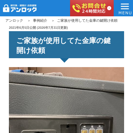
アンロック
コ
アンロック
事例紹介
ご家族が使用してた金庫の鍵開け依頼
ン
投
2021年6月5日
公開 (
2026年7月31日
更新)
稿
テ
ご家族が使用してた金庫の鍵
日:
ン
ツ
開け依頼
へ
ス
キ
ッ
プ