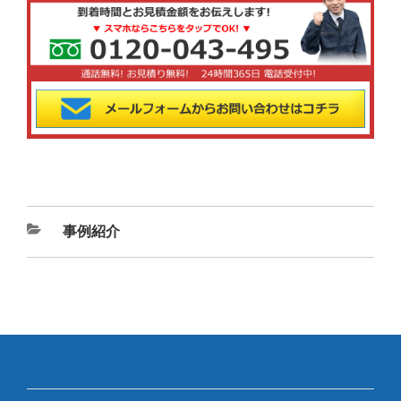
カ
事例紹介
テ
ゴ
リ
ー