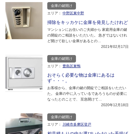
金庫の鍵開け
エリア：
中野区東中野
掃除をキッカケに金庫を発見したけれど
マンションにお住いのご夫婦から 家庭用金庫の鍵
の開錠のご相談をいただいた。 急ぎではないけれ
ど開けて欲しい金庫があるとの…
2021年02月17日
金庫の鍵開け
エリア：
豊島区巣鴨
おそらく必要な物は金庫にあるは
ず・・・。
お客様から、金庫の鍵の開錠でご相談をいただい
た。 金庫の中に入っているであろうものが必要に
なったとのことで、 至急開けて…
2020年12月18日
金庫の鍵開け
エリア：
川崎市多摩区登戸
相見積もりの中お選びいただいた手提げ