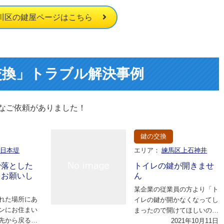
川区の鍵屋ページはこちら
交換」トラブル解決事例
なご依頼がありました！
鍵の交換
区日本堤
エリア：
練馬区上石神井
で落とした
トイレの鍵が開きませ
をお願いし
ん
某企業の従業員の方より「ト
れた場所にあ
イレの鍵が開かなくなってし
ンにお住まい
まったので開けてほしいので
先から戻ると
すが。」とのご依頼です。幸
2021年10月11日