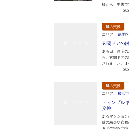
様から、中古で
購入したので、
20
換して欲しいと
鍵の交換
エリア：
練馬
玄関ドアの
ある日、住宅の
ら、玄関ドアの
されました。オ
ュリティを強化
20
ており、信頼性
鍵の交換
エリア：
横浜
ディンプル
交換
あるマンション
鍵の紛失や盗難
ドアの鍵を交換