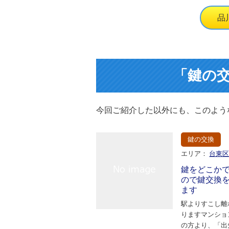
品
「鍵の
今回ご紹介した以外にも、このよう
鍵の交換
エリア：
台東
鍵をどこか
ので鍵交換
ます
駅よりすこし離
りますマンショ
の方より、「出