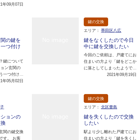
い。どこかで
21年09月07日
い現時点でトイレ…
た…
鍵の交換
エリア：
墨田区八広
玄関の鍵を
鍵をなくしたので今日
う一つ付け
中に鍵を交換したい
今回のご依頼は、戸建てにお
？鍵について
住まいの方より「鍵をどこか
ション玄関の
に落としてしまったようで見
う一つ付けた
当たりません。幸い家族がも
2021年09月19日
安な様子で通
21年05月02日
っていたため家の…
た…
鍵の交換
王子
エリア：
北区豊島
ンションの
鍵を失くしたので交換
交換
したい
玄関の鍵交換
駅より少し離れた戸建てにお
です。 お客
住まいの方より「鍵を失くし