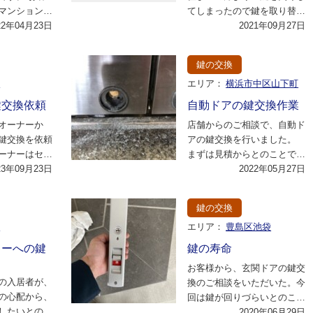
マンションを
てしまったので鍵を取り替え
新しい鍵に交
22年04月23日
たいのですが。最短でどのく
2021年09月27日
い…
らいで対応してい…
鍵の交換
区
エリア：
横浜市中区山下町
鍵交換依頼
自動ドアの鍵交換作業
オーナーか
店舗からのご相談で、自動ド
鍵交換を依頼
アの鍵交換を行いました。
ーナーはセキ
まずは見積からとのことでし
したいと考え
23年09月23日
たので、中区に一番早く到着
2022年05月27日
の高…
できる作業員に向…
鍵の交換
市
エリア：
豊島区池袋
キーへの鍵
鍵の寿命
お客様から、玄関ドアの鍵交
の入居者が、
換のご相談をいただいた。今
の心配から、
回は鍵が回りづらいとのこと
したいとの要
でお問い合わせくださったと
2020年06月29日