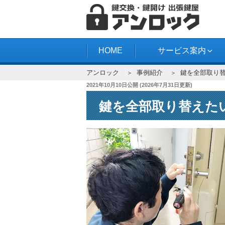
コ
ン
テ
アンロック
ン
HOME
サービス案内
ツ
アンロック
事例紹介
鍵を全部取り
へ
投
2021年10月10日
公開 (
2026年7月31日
更新)
ス
稿
キ
鍵を全部取り替えた
日:
ッ
プ