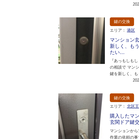
鍵が見当たらな
20
落としてしまっ
鍵の交換
エリア：
港区
マンション
新しく、も
たい…
『あっもしもし
の相談で マン
鍵を新しく、も
い…』と少し不
20
話にて相談だっ
鍵の交換
エリア：
北区
購入したマ
玄関ドア鍵
マンションから
作業の依頼の事