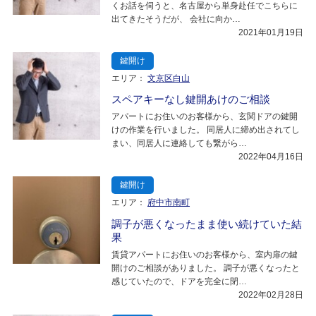
くお話を伺うと、名古屋から単身赴任でこちらに
出てきたそうだが、 会社に向か…
2021年01月19日
鍵開け
エリア：
文京区白山
スペアキーなし鍵開あけのご相談
アパートにお住いのお客様から、玄関ドアの鍵開
けの作業を行いました。 同居人に締め出されてし
まい、同居人に連絡しても繋がら…
2022年04月16日
鍵開け
エリア：
府中市南町
調子が悪くなったまま使い続けていた結
果
賃貸アパートにお住いのお客様から、室内扉の鍵
開けのご相談がありました。 調子が悪くなったと
感じていたので、ドアを完全に閉…
2022年02月28日