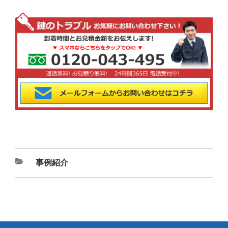
カ
事例紹介
テ
ゴ
リ
ー