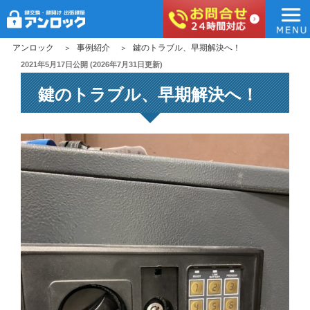
アンロック
コ
アンロック
事例紹介
鍵のトラブル、早期解決へ！
ン
投
2021年5月17日
公開 (
2026年7月31日
更新)
稿
テ
鍵のトラブル、早期解決へ！
日:
ン
ツ
へ
ス
キ
ッ
プ