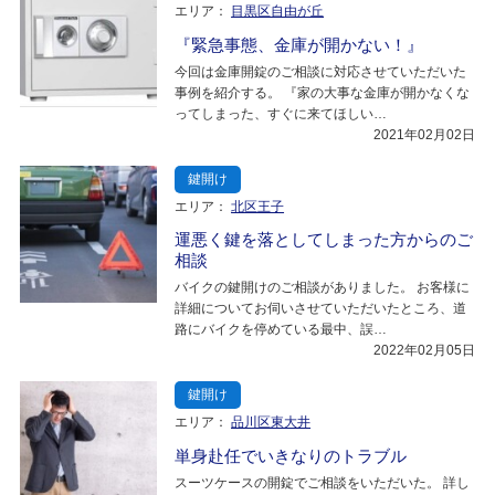
エリア：
目黒区自由が丘
『緊急事態、金庫が開かない！』
今回は金庫開錠のご相談に対応させていただいた
事例を紹介する。 『家の大事な金庫が開かなくな
ってしまった、すぐに来てほしい…
2021年02月02日
鍵開け
エリア：
北区王子
運悪く鍵を落としてしまった方からのご
相談
バイクの鍵開けのご相談がありました。 お客様に
詳細についてお伺いさせていただいたところ、道
路にバイクを停めている最中、誤…
2022年02月05日
鍵開け
エリア：
品川区東大井
単身赴任でいきなりのトラブル
スーツケースの開錠でご相談をいただいた。 詳し