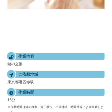
作業内容
鍵の交換
ご依頼地域
東京都港区赤坂
作業時間
15分
※作業時間は鍵の種類・施工状況・出張地域・時間帯等により変動しま
す。