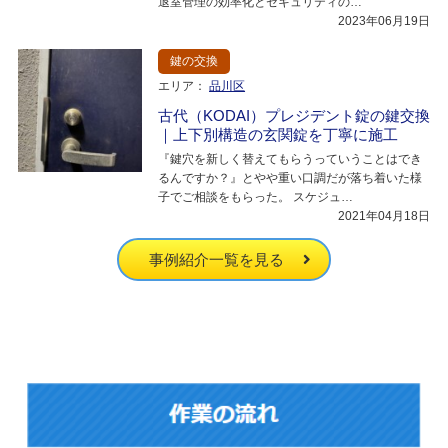
退室管理の効率化とセキュリティの…
2023年06月19日
鍵の交換
エリア：
品川区
古代（KODAI）プレジデント錠の鍵交換
｜上下別構造の玄関錠を丁寧に施工
『鍵穴を新しく替えてもらうっていうことはでき
るんですか？』とやや重い口調だが落ち着いた様
子でご相談をもらった。 スケジュ…
2021年04月18日
事例紹介一覧を見る