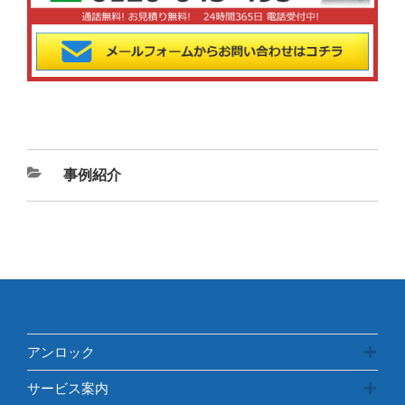
カ
事例紹介
テ
ゴ
リ
ー
アンロック
サービス案内