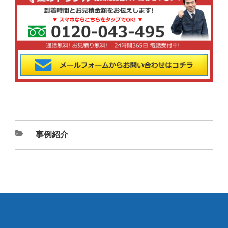
カ
事例紹介
テ
ゴ
リ
ー