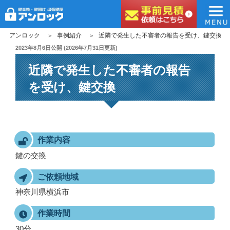
アンロック
コ
アンロック
事例紹介
近隣で発生した不審者の報告を受け、鍵交換
ン
投
2023年8月6日
公開 (
2026年7月31日
更新)
稿
テ
近隣で発生した不審者の報告
日:
ン
ツ
を受け、鍵交換
へ
ス
キ
ッ
作業内容
プ
鍵の交換
ご依頼地域
神奈川県横浜市
作業時間
30分