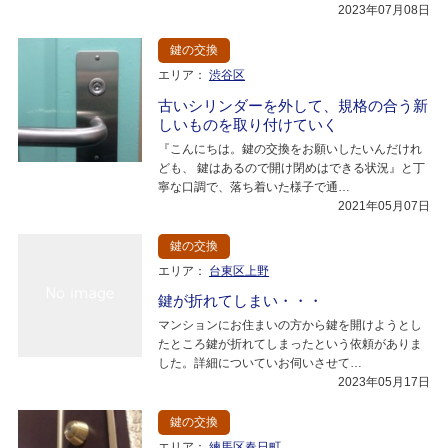
2023年07月08日
鍵の交換
エリア：
渋谷区
古いシリンダーを外して、規格の合う新
しいものを取り付けていく
『こんにちは。鍵の交換をお願いしたいんだけれ
ども、 鍵はあるので開け閉めはできる状況』と丁
寧な口調で、落ち着いた様子で通…
2021年05月07日
鍵の交換
エリア：
台東区上野
鍵が折れてしまい・・・
マンションにお住まいの方から鍵を開けようとし
たところ鍵が折れてしまったという依頼がありま
した。詳細についていお伺いさせて…
2023年05月17日
鍵の交換
エリア：
練馬区春日町