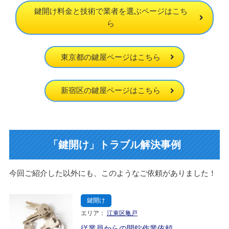
鍵開け料金と技術で業者を選ぶページはこち
ら
東京都の鍵屋ページはこちら
新宿区の鍵屋ページはこちら
「鍵開け」トラブル解決事例
今回ご紹介した以外にも、このようなご依頼がありました！
鍵開け
エリア：
江東区亀戸
従業員からの開錠作業依頼