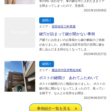
帯の問い合わせで、車の鍵を中に入れたままドア
を閉まってしまったので、至急現…
2021年10月09日
鍵開け
エリア：
世田谷区三軒茶屋
鍵穴が詰まって鍵が開かない事例
戸建てにお住まいのお客様から鍵の解錠のご依頼
がありました。お客様は北区市自宅の玄関に鍵を
差し込んだまま回せなくなってしま…
2023年05月27日
鍵開け
エリア：
横浜市中区伊勢佐木町
ポストの鍵開け あわてふためいて
ポストの鍵開けのご相談がありました。 ポストの
鍵が急に開かなくなってしまったので、焦ってい
る様子で、なんとか住所をお聞き…
2022年06月07日
事例紹介一覧を見る