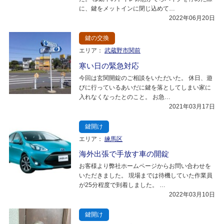
に、鍵をメットインに閉じ込めて…
2022年06月20日
鍵の交換
エリア：
武蔵野市関前
寒い日の緊急対応
今回は玄関開錠のご相談をいただいた。 休日、遊
びに行っているあいだに鍵を落としてしまい家に
入れなくなったとのこと。 お急…
2021年03月17日
鍵開け
エリア：
練馬区
海外出張で手放す車の開錠
お客様より弊社ホームページからお問い合わせを
いただきました。 現場までは待機していた作業員
が25分程度で到着しました。 …
2022年03月10日
鍵開け