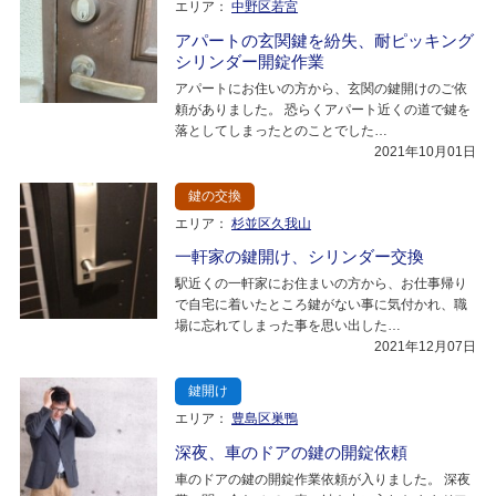
エリア：
中野区若宮
アパートの玄関鍵を紛失、耐ピッキング
シリンダー開錠作業
アパートにお住いの方から、玄関の鍵開けのご依
頼がありました。 恐らくアパート近くの道で鍵を
落としてしまったとのことでした…
2021年10月01日
鍵の交換
エリア：
杉並区久我山
一軒家の鍵開け、シリンダー交換
駅近くの一軒家にお住まいの方から、お仕事帰り
で自宅に着いたところ鍵がない事に気付かれ、職
場に忘れてしまった事を思い出した…
2021年12月07日
鍵開け
エリア：
豊島区巣鴨
深夜、車のドアの鍵の開錠依頼
車のドアの鍵の開錠作業依頼が入りました。 深夜