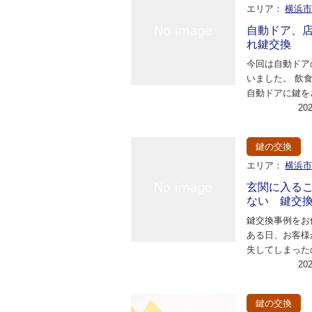
エリア：
横浜
自動ドア、
れ鍵交換
今回は自動ドア
いました。 飲
自動ドアに鍵を
てしまって開け
20
てしまったとの
鍵の交換
エリア：
横浜
玄関に入る
ない 鍵交
鍵交換事例をお
ある日、お客様
失してしまった
てほしい」との
20
した。鍵をなく
鍵の交換