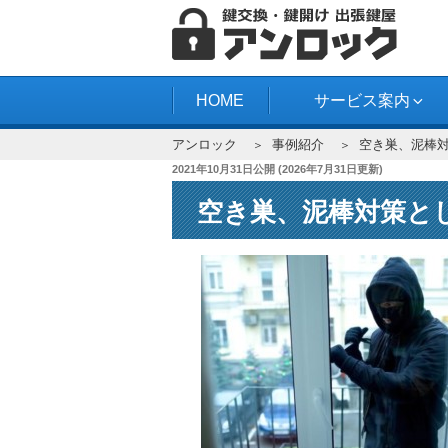
コ
ン
テ
アンロック
ン
HOME
サービス案内
ツ
アンロック
事例紹介
空き巣、泥棒
へ
投
2021年10月31日
公開 (
2026年7月31日
更新)
ス
稿
キ
空き巣、泥棒対策と
日:
ッ
プ