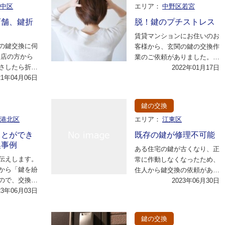
市中区
エリア：
中野区若宮
店舗、鍵折
脱！鍵のプチストレス
賃貸マンションにお住いのお
の鍵交換に伺
客様から、玄関の鍵の交換作
食店の方から
業のご依頼がありました。
さしたら折れ
長年使っていた玄関の鍵でし
2022年01月17日
られなくなっ
21年04月06日
たが、最近鍵穴に…
ご…
鍵の交換
市港北区
エリア：
江東区
ことができ
既存の鍵が修理不可能
換事例
ある住宅の鍵が古くなり、正
伝えします。
常に作動しなくなったため、
から「鍵を紛
住人から鍵交換の依頼があり
ので、交換し
ました。スタッフは以下の手
2023年06月30日
依頼がありま
23年06月03日
順で作業を行いま…
…
鍵の交換