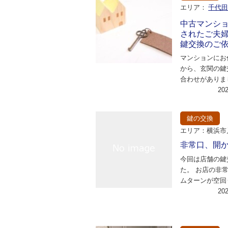
エリア：
千代
中古マンシ
されたご夫
鍵交換のご
マンションにお
から、玄関の鍵
合わせがありま
月前に中古で購
20
ションとのこと
鍵の交換
エリア：横浜市
非常口、開
今回は店舗の鍵
た。 お店の非
ムターンが空回
いので開けて直
20
のご依頼でした