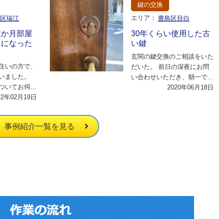
鍵の交換
川区瑞江
エリア：
豊島区目白
数か月部屋
30年くらい使用した古
とになった
い鍵
玄関の鍵交換のご相談をいた
住いの方で、
だいた。 前日の深夜にお問
いました。
い合わせいただき、朝一で伺
ついてお伺い
わせていただいた。 今回
2020年06月18日
たところ、一
22年02月19日
は、30年くらい使…
に…
事例紹介一覧を見る