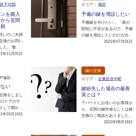
田区千代田
エリア：
港区
ョンを購入
予備の鍵を増設したい
婦から玄関
予備鍵を付けたい… 「家の
依頼
防犯に不安があるので、予備
住いのご夫婦
の鍵を増設したいのだが出来
交換のお問い
るか」と不安そうな様子で相
2021年07月01日
した。 数か
談がはいったのだ…
入されたマン
21年11月01日
で…
鍵の交換
戸塚区
エリア：
台東区谷中町
かない
鍵紛失した場合の最善
策とは？
交換をしまし
常口ドアのサ
アパートにお住いのお客様か
りして開かな
ら、玄関の鍵作成もしくは鍵
して欲しいと
21年03月24日
交換のご相談がありました。
。…
鍵を紛失してしまったので、
2022年08月18日
鍵を作成して欲…