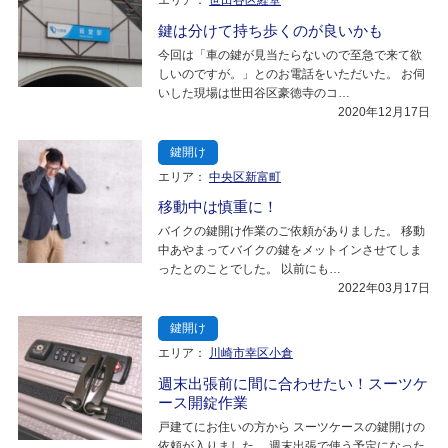
エリア：
世田谷区経堂
鍵は分けて持ち歩くのが良いかも
今回は「車の鍵が見当たらないので至急で来て欲
しいのですが。」とのお電話をいただいた。 お伺
いした現場は世田谷区豪徳寺のコ…
2020年12月17日
鍵開け
エリア：
中央区新富町
移動中は慎重に！
バイクの鍵開け作業のご依頼がありました。 移動
中あやまってバイクの鍵をメットインさせてしま
ったとのことでした。 以前にも…
2022年03月17日
鍵開け
エリア：
川崎市幸区小倉
週末出張前に間に合わせたい！スーツケ
ース開錠作業
戸建てにお住いの方から スーツケースの鍵開けの
依頼が入りました。 週末出張で使う予定になった