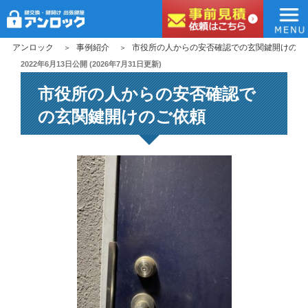
アンロック
コ
アンロック
事例紹介
市役所の人からの安否確認での玄関鍵開けのご
ン
投
2022年6月13日
公開 (
2026年7月31日
更新)
稿
テ
市役所の人からの安否確認で
日:
ン
ツ
の玄関鍵開けのご依頼
へ
ス
キ
ッ
プ