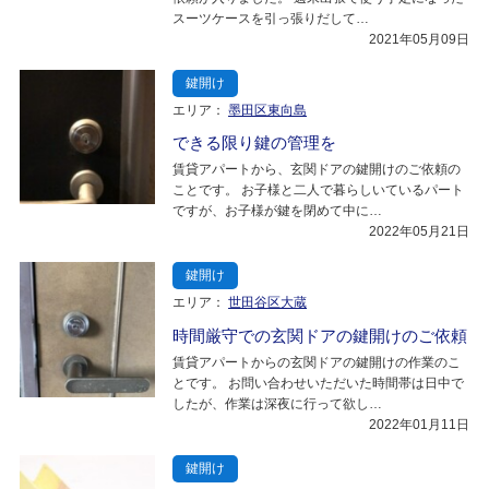
スーツケースを引っ張りだして…
2021年05月09日
鍵開け
エリア：
墨田区東向島
できる限り鍵の管理を
賃貸アパートから、玄関ドアの鍵開けのご依頼の
ことです。 お子様と二人で暮らしいているパート
ですが、お子様が鍵を閉めて中に…
2022年05月21日
鍵開け
エリア：
世田谷区大蔵
時間厳守での玄関ドアの鍵開けのご依頼
賃貸アパートからの玄関ドアの鍵開けの作業のこ
とです。 お問い合わせいただいた時間帯は日中で
したが、作業は深夜に行って欲し…
2022年01月11日
鍵開け