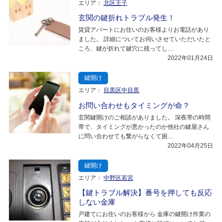
エリア：
北区王子
玄関の鍵折れトラブル発生！
賃貸アパートにお住いのお客様よりお電話があり
ました。 詳細についてお伺いさせていただいたと
ころ、鍵が折れて鍵穴に残ってし…
2022年01月24日
鍵開け
エリア：
目黒区中目黒
お問い合わせもタイミングが命？
玄関鍵開けのご相談がありました。 深夜帯の時間
帯で、タイミングが悪かったのか他社の鍵屋さん
に問い合わせても繋がらなくて困…
2022年04月25日
鍵開け
エリア：
中野区若宮
【鍵トラブル解決】番号を押しても反応
しない金庫
戸建てにお住いのお客様から 金庫の鍵開け作業の