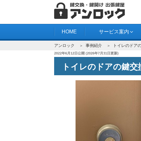
コ
ン
テ
アンロック
ン
HOME
サービス案内
ツ
アンロック
事例紹介
トイレのドア
へ
投
2022年6月12日
公開 (
2026年7月31日
更新)
ス
稿
キ
トイレのドアの鍵交
日:
ッ
プ