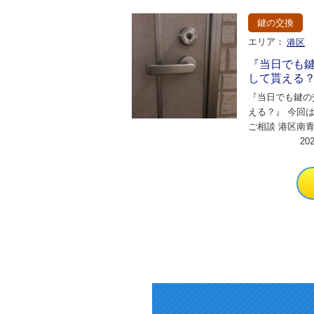
鍵の交換
エリア：
港区
『当日でも
して貰える
『当日でも鍵の
える？』 今回
ご相談 港区南
いの女性より 
20
今日でもお願い