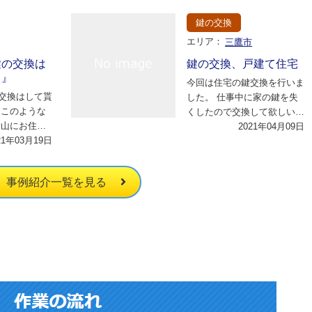
鍵の交換
エリア：
三鷹市
鍵の交換は
鍵の交換、戸建て住宅
？』
今回は住宅の鍵交換を行いま
交換はして貰
した。 仕事中に家の鍵を失
はこのような
くしたので交換して欲しいと
青山にお住ま
いうご依頼でした。 拝見さ
2021年04月09日
『鍵の交換を
21年03月19日
せていただいたと…
で…
事例紹介一覧を見る