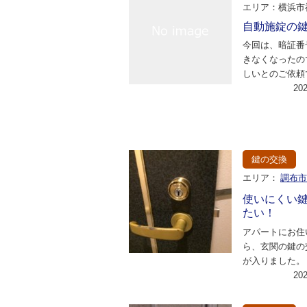
エリア：横浜市
自動施錠の
今回は、暗証番
きなくなったの
しいとのご依頼
見させていただ
20
番となったアル
鍵の交換
エリア：
調布
使いにくい
たい！
アパートにお住
ら、玄関の鍵の
が入りました。
っ越ししてきた
20
が、鍵が回しに