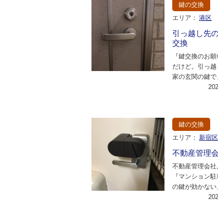
鍵の交換
エリア：
港区
引っ越し先
交換
『鍵交換のお願
だけど。引っ越
家の玄関の鍵で
ての電話だった
20
さっそく専門ス
鍵の交換
エリア：
新宿
不動産管理
不動産管理会社
『マンション駐
の鍵が効かない
から連絡があり
20
見て欲しいと相