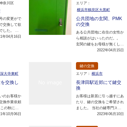
神奈川区
エリア：
横浜市鶴見区大黒町
鍵
公共団地の玄関、PMK
号の変更がで
の交換
で交換して欲
でした。 拝
ある公共団地に在住の女性か
くと、既に廃
21年04月16日
ら相談がはいったのだ。。
フ…
玄関の鍵をお母様が無くして
しまったとの事で、鍵の交換
2022年04月15日
を希望。 玄関に…
鍵の交換
市深大寺東町
エリア：
横浜市
鍵を交換し
長津田駅近郊にて鍵交
換
いのお客様か
お客様は新居に引っ越すにあ
交換作業依頼
たり、鍵の交換をご希望され
 この秋に引
ました。 当社の鍵専門スタ
ばかりです
21年10月06日
ッフが現地に伺い、お客様の
2023年06月10日
くか…
要望やセキュリテ…