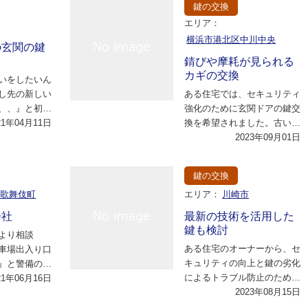
鍵の交換
エリア：
横浜市港北区中川中央
の玄関の鍵
錆びや摩耗が見られる
カギの交換
いをしたいん
し先の新しい
ある住宅では、セキュリティ
、、』と初め
強化のために玄関ドアの鍵交
とのこと。
21年04月11日
換を希望されました。古い鍵
タ…
は使用年数が経ち、錆びや摩
2023年09月01日
耗が見られたため…
鍵の交換
区歌舞伎町
エリア：
川崎市
会社
最新の技術を活用した
鍵も検討
より相談
ある住宅のオーナーから、セ
車場出入り口
キュリティの向上と鍵の劣化
』と警備の方
によるトラブル防止のため
 一度詳しく
21年06月16日
に、鍵の交換を依頼されまし
2023年08月15日
談を…
た。特に玄関や室内…