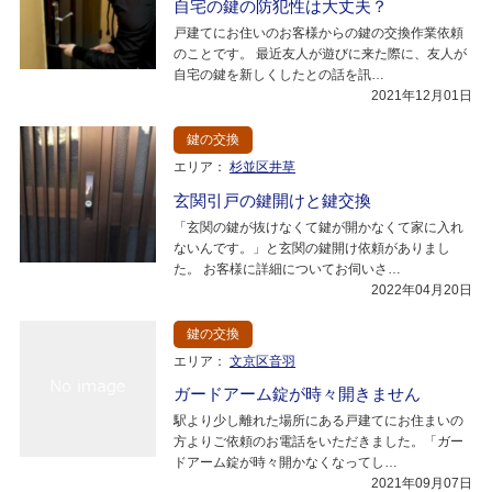
自宅の鍵の防犯性は大丈夫？
戸建てにお住いのお客様からの鍵の交換作業依頼
のことです。 最近友人が遊びに来た際に、友人が
自宅の鍵を新しくしたとの話を訊…
2021年12月01日
鍵の交換
エリア：
杉並区井草
玄関引戸の鍵開けと鍵交換
「玄関の鍵が抜けなくて鍵が開かなくて家に入れ
ないんです。」と玄関の鍵開け依頼がありまし
た。 お客様に詳細についてお伺いさ…
2022年04月20日
鍵の交換
エリア：
文京区音羽
ガードアーム錠が時々開きません
駅より少し離れた場所にある戸建てにお住まいの
方よりご依頼のお電話をいただきました。「ガー
ドアーム錠が時々開かなくなってし…
2021年09月07日