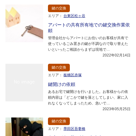
鍵の交換
エリア：
台東区松ヶ谷
アパートの共有所有地での鍵交換作業依
頼
管理会社からアパートにお住いのお客様が共有で
使っているごみ置きの鍵が不調なので取り替えた
いといったご相談からまずは現地で…
2022年02月14日
鍵の交換
エリア：
板橋区赤塚
鍵開けの依頼
あるお宅で鍵開けを行いました。お客様からの依
頼内容は「どこかで鍵を落としてしまい、家に入
れなくなってしまったため、急いで…
2023年05月25日
鍵の交換
エリア：
墨田区吾妻橋