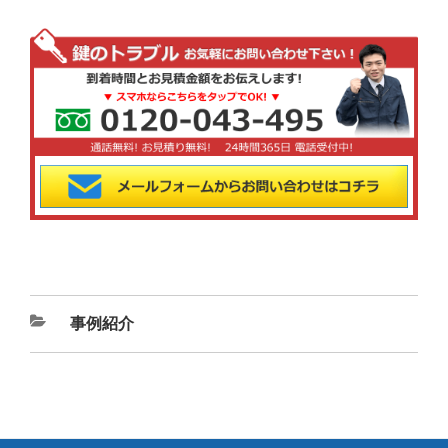
カ
事例紹介
テ
ゴ
リ
ー