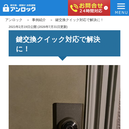
アンロック
コ
アンロック
事例紹介
鍵交換クイック対応で解決に！
ン
投
2021年2月19日
公開 (
2026年7月31日
更新)
稿
テ
鍵交換クイック対応で解決
日:
ン
ツ
に！
へ
ス
キ
ッ
プ