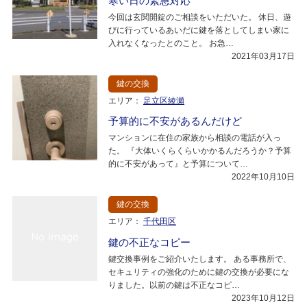
寒い日の緊急対応
今回は玄関開錠のご相談をいただいた。 休日、遊
びに行っているあいだに鍵を落としてしまい家に
入れなくなったとのこと。 お急…
2021年03月17日
鍵の交換
エリア：
足立区綾瀬
予算的に不安があるんだけど
マンションに在住の家族から相談の電話が入っ
た。 『大体いくらくらいかかるんだろうか？予算
的に不安があって』と予算について…
2022年10月10日
鍵の交換
エリア：
千代田区
鍵の不正なコピー
鍵交換事例をご紹介いたします。 ある事務所で、
セキュリティの強化のために鍵の交換が必要にな
りました。以前の鍵は不正なコピ…
2023年10月12日