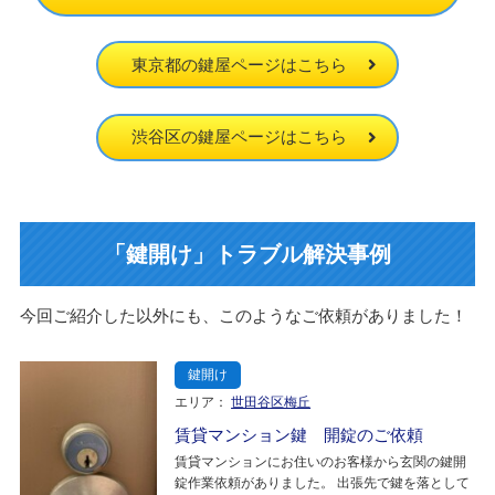
東京都の鍵屋ページはこちら
渋谷区の鍵屋ページはこちら
「鍵開け」トラブル解決事例
今回ご紹介した以外にも、このようなご依頼がありました！
鍵開け
エリア：
世田谷区梅丘
賃貸マンション鍵 開錠のご依頼
賃貸マンションにお住いのお客様から玄関の鍵開
錠作業依頼がありました。 出張先で鍵を落として