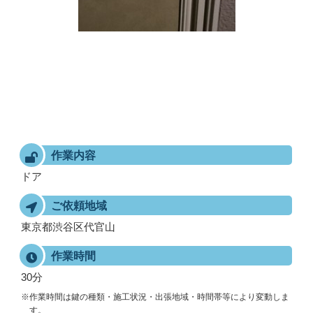
作業内容
ドア
ご依頼地域
東京都渋谷区代官山
作業時間
30分
※作業時間は鍵の種類・施工状況・出張地域・時間帯等により変動しま
す。