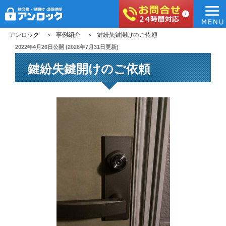
アンロック
コ
アンロック
事例紹介
鍵紛失鍵開けのご依頼
ン
投
2022年4月26日
公開 (
2026年7月31日
更新)
稿
テ
鍵紛失鍵開けのご依頼
日:
ン
ツ
へ
ス
キ
ッ
プ