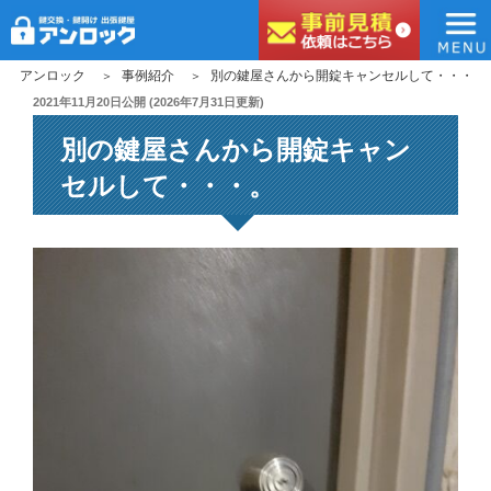
アンロック
コ
アンロック
事例紹介
別の鍵屋さんから開錠キャンセルして・・・。
ン
投
2021年11月20日
公開 (
2026年7月31日
更新)
稿
テ
別の鍵屋さんから開錠キャン
日:
ン
ツ
セルして・・・。
へ
ス
キ
ッ
プ