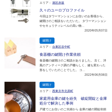
エリア：
港区赤坂
久々のユーロプロファイル
今回はタワーマンションにお住いのお客様から、
鍵開けのご相談をいただいた。 タワーマンション
やセキュリティレベルの高い物…
2020年05月07日
鍵開け
エリア：
台東区谷中町
食器棚の鍵開け作業依頼
食器棚の鍵開けのご相談がありました。 古く、洋
風のアンティーク調の戸棚らしく、鍵も変わった
形をしていたのことでした。 コ…
2022年06月08日
鍵開け
エリア：
西東京市北原町
家庭用金庫の鍵を紛失 破綻開錠と金庫
処分で解決した事例
戸建てにお住いのご夫婦から 金庫の鍵の開錠依頼