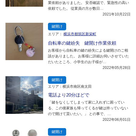
業依頼がありました。 安否確認で、緊急性の高い
依頼でした。 従業員の方が数日…
2021年10月22日
鍵開け
エリア：
横浜市都筑区新栄町
自転車の鍵紛失 鍵開け作業依頼
お客様から自転車の鍵の紛失による鍵開けのご相
談がありました。 お客様に詳細お伺いさせていた
だいたところ、小学生のお子様が…
2022年05月28日
鍵開け
エリア：横浜市南区南太田
電話より20分ほどで
「鍵をなくしてしまって家に入れずに困ってい
る、この後家族も帰ってくるが鍵は持っていない
ので開けて貰いたい。」 との事で、…
2022年06月01日
鍵開け