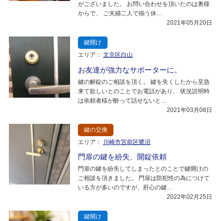
がございました。 お問い合わせを頂いたのは奥様
からで、 ご夫婦二人で揃う休…
2021年05月20日
鍵開け
エリア：
文京区白山
お友達が強力なサポーターに。
鍵の解錠のご相談を頂く。 鍵を失くしたから至急
来て欲しいとのことでお電話があり、 状況説明時
は依頼者様が酔って話せないと…
2021年03月08日
鍵の交換
エリア：
川崎市宮前区鷺沼
門扉の鍵を紛失、開錠依頼
門扉の鍵を紛失してしまったとのことで鍵開けの
ご相談を頂きました。 門扉は防犯性の為につけて
いる方が多いのですが、肝心の鍵…
2022年02月25日
鍵開け