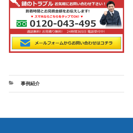
カ
事例紹介
テ
ゴ
リ
ー