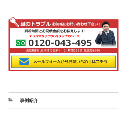
カ
事例紹介
テ
ゴ
リ