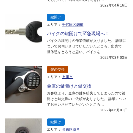
2022年04月16日
鍵開け
エリア：
千代田区麹町
バイクの鍵開けで至急現場へ！
バイクの鍵開けの作業依頼が入りました。 詳細に
ついてお伺いさせていただいたところ、出先で一
旦休憩をとろうと思い、バイクを…
2022年03月03日
鍵の交換
エリア：
市川市
金庫の鍵開けと鍵交換
お客様より、金庫の鍵を紛失してしまったので鍵
開けと鍵交換のご依頼がありました。 詳細につい
てお伺いさせていただいたところ…
2022年06月01日
鍵開け
エリア：
台東区浅草