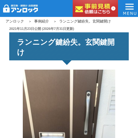
アンロック
コ
アンロック
事例紹介
ランニング鍵紛失。玄関鍵開け
ン
投
2021年11月23日
公開 (
2026年7月31日
更新)
稿
テ
ランニング鍵紛失。玄関鍵開
日:
ン
ツ
け
へ
ス
キ
ッ
プ