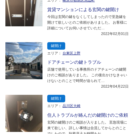
エリア：
横浜市都筑区池辺町
賃貸マンションによる玄関の鍵開け
今回は玄関の鍵をなくしてしまったので至急鍵を
開けて欲しいとのご依頼がありました。 お客様に
詳細についてお伺いさせていただ…
2022年02月01日
鍵開け
エリア：
台東区上野
ドアチェーンの鍵トラブル
店舗で使用している事務所のドアチェーンの鍵開
けのご相談がありました。 この後出かけなきゃい
けないとのことで時間が迫られて…
2022年04月22日
鍵開け
エリア：
品川区大崎
住人トラブルが絡んだの鍵開けのご依頼
玄関の鍵開けのご相談が入りました。 至急現場に
来て欲しい、詳しい事情は合流してからとのこと
でしたので、到着見込み時間をお…