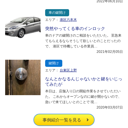
2022年06月10日
車の鍵開け
エリア：
港区六本木
突然やってくる車のインロック
車のドアの鍵開けのご相談をいただいた。 至急来
てもらえるならそうして欲しいとのことだったの
で、 港区で待機している作業員…
2021年02月05日
鍵開け
エリア：
台東区上野
なんとかなるんじゃないかと鍵をいじっ
てみたが
本日は、店舗入り口の開錠作業をさせていただい
た。 これからオープンなのに鍵が開かないので、
急いで来てほしいとのことで 現…
2020年03月07日
事例紹介一覧を見る