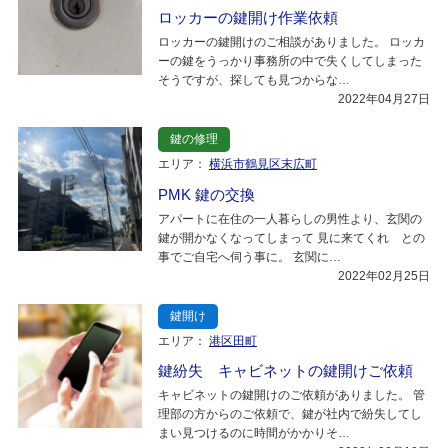
ロッカーの鍵開け作業依頼
ロッカーの鍵開けのご相談がありました。 ロッカ
ーの鍵をうっかり事務所の中で失くしてしまった
そうですが、探しても見つからな…
2022年04月27日
鍵の修理
エリア：
横浜市鶴見区末広町
PMK 鍵の交換
アパートに在住の一人暮らしの男性より、玄関の
鍵が開かなくなってしまって 見に来てくれ との
事でご自宅へ伺う事に。 玄関に…
2022年02月25日
鍵開け
エリア：
港区田町
鍵紛失 キャビネットの鍵開けご依頼
キャビネットの鍵開けのご依頼がありました。 管
理部の方からのご依頼で、鍵が社内で紛失してし
まい見つけるのに時間がかかりそ…