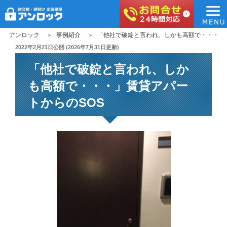
アンロック
コ
アンロック
事例紹介
「他社で破錠と言われ、しかも高額で・・・」
ン
投
2022年2月21日
公開 (
2026年7月31日
更新)
稿
テ
「他社で破錠と言われ、しか
日:
ン
ツ
も高額で・・・」賃貸アパー
へ
トからのSOS
ス
キ
ッ
プ