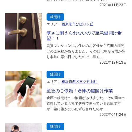
2021年11月23日
鍵開け
エリア：
西東京市ひばりヶ丘
寒さに耐えられないので至急鍵開け希
望！！
賃貸マンションにお住いのお客様から玄関の鍵開
けのご依頼がありました。 その日は朝から雨が降
り非常に寒い日でしたので、早く…
2021年12月13日
鍵開け
エリア：
横浜市西区三ツ谷上町
至急のご依頼！倉庫の鍵開け作業
倉庫の鍵開けのご依頼がありました。 その建物の
管理している会社で共有で使っている倉庫です
が、急に誰かにいたずらされたのか…
2022年04月24日
鍵開け