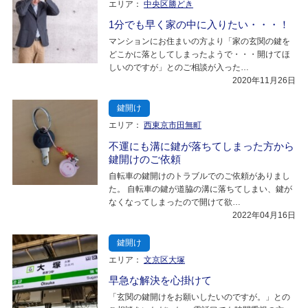
エリア：
中央区勝どき
1分でも早く家の中に入りたい・・・！
マンションにお住まいの方より「家の玄関の鍵を
どこかに落としてしまったようで・・・開けてほ
しいのですが」とのご相談が入った…
2020年11月26日
鍵開け
エリア：
西東京市田無町
不運にも溝に鍵が落ちてしまった方から
鍵開けのご依頼
自転車の鍵開けのトラブルでのご依頼がありまし
た。 自転車の鍵が道脇の溝に落ちてしまい、鍵が
なくなってしまったので開けて欲…
2022年04月16日
鍵開け
エリア：
文京区大塚
早急な解決を心掛けて
「玄関の鍵開けをお願いしたいのですが。」との