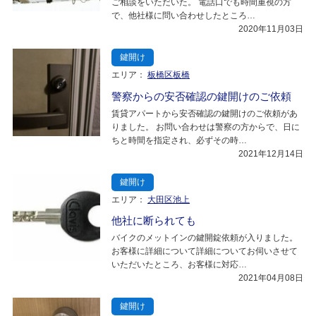
ご相談をいただいた。 電話口でも時間重視の方
で、他社様に問い合わせしたところ…
2020年11月03日
鍵開け
エリア：
板橋区板橋
警察からの安否確認の鍵開けのご依頼
賃貸アパートから安否確認の鍵開けのご依頼があ
りました。 お問い合わせは警察の方からで、日に
ちと時間を指定され、必ずその時…
2021年12月14日
鍵開け
エリア：
大田区池上
他社に断られても
バイクのメットインの鍵開錠依頼が入りました。
お客様に詳細について詳細についてお伺いさせて
いただいたところ、お客様に対応…
2021年04月08日
鍵開け