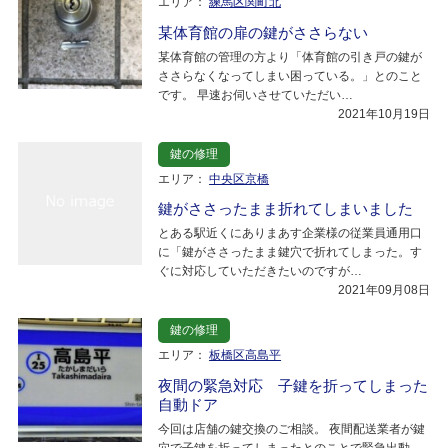
エリア：
練馬区関町北
某体育館の扉の鍵がささらない
某体育館の管理の方より「体育館の引き戸の鍵が
ささらなくなってしまい困っている。」とのこと
です。 早速お伺いさせていただい…
2021年10月19日
鍵の修理
エリア：
中央区京橋
鍵がささったまま折れてしまいました
とある駅近くにありまあす企業様の従業員通用口
に「鍵がささったまま鍵穴で折れてしまった。す
ぐに対応していただきたいのですが…
2021年09月08日
鍵の修理
エリア：
板橋区高島平
夜間の緊急対応 子鍵を折ってしまった
自動ドア
今回は店舗の鍵交換のご相談。 夜間配送業者が鍵
穴で子鍵を折ってしまったとのことで緊急出動。