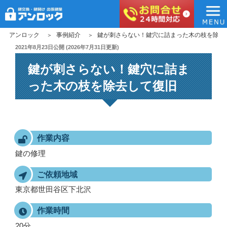
アンロック
コ
アンロック
事例紹介
鍵が刺さらない！鍵穴に詰まった木の枝を除去
ン
投
2021年8月23日
公開 (
2026年7月31日
更新)
稿
テ
鍵が刺さらない！鍵穴に詰ま
日:
ン
ツ
った木の枝を除去して復旧
へ
ス
キ
ッ
作業内容
プ
鍵の修理
ご依頼地域
東京都世田谷区下北沢
作業時間
20分