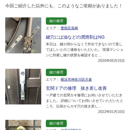
今回ご紹介した以外にも、このようなご依頼がありました！
鍵の修理
エリア：
豊島区長崎
鍵穴には油などの潤滑剤はNG
本日は、鍵が掛からなくて外出できないので直し
てほしいとのご連絡をいただいた。 現場マンショ
ンに到着し鍵の状態を確認すると…
2020年05月15日
鍵の修理
エリア：
横浜市神奈川区片倉
玄関ドアの修理 抜き差し改善
一戸建ての玄関カギ修理にお伺いさせていただき
ました。 詳細についてお伺いさせていただいたと
ころ、以前からカギ穴の抜き差し…
2022年01月10日
鍵の修理