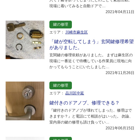
現場に着いてみると自動ドアで…
2021年04月11日
鍵の修理
エリア：
川崎市麻生区
「鍵が空転してしまう」玄関鍵修理希望
がありました。
玄関鍵の修理依頼がありました。 まずは麻生区の
現場に一番近くで待機している作業員に現地に向
かってもらうことにいたしました…
2021年11月26日
鍵の修理
エリア：
品川区中延
鍵付きのドアノブ、修理できる？
『鍵付きのドアノブが壊れてしまった、修理はで
きますか？』と電話にて相談がはいった。 勿論、
室内扉の鍵の修理も請け負ってい…
2021年06月15日