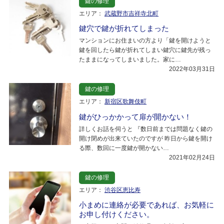
鍵の修理
エリア：
武蔵野市吉祥寺北町
鍵穴で鍵が折れてしまった
マンションにお住まいの方より「鍵を開けようと
鍵を回したら鍵が折れてしまい鍵穴に鍵先が残っ
たままになってしまいました。家に…
2022年03月31日
鍵の修理
エリア：
新宿区歌舞伎町
鍵がひっかかって扉が開かない！
詳しくお話を伺うと 『数日前までは問題なく鍵の
開け閉めが出来ていたのですが 昨日から鍵を開け
る際、数回に一度鍵が開かない…
2021年02月24日
鍵の修理
エリア：
渋谷区恵比寿
小まめに連絡が必要であれば、お気軽に
お申し付けください。