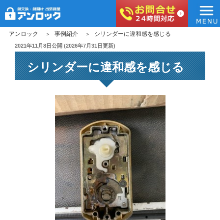
アンロック
コ
アンロック
事例紹介
シリンダーに違和感を感じる
ン
投
2021年11月8日
公開 (
2026年7月31日
更新)
稿
テ
シリンダーに違和感を感じる
日:
ン
ツ
へ
ス
キ
ッ
プ