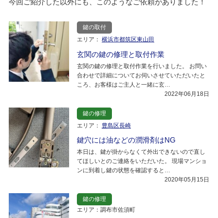
今回ご紹介した以外にも、このようなご依頼がありました！
鍵の取付
エリア：
横浜市都筑区東山田
玄関の鍵の修理と取付作業
玄関の鍵の修理と取付作業を行いました。 お問い
合わせで詳細についてお伺いさせていただいたと
ころ、お客様はご主人と一緒に玄…
2022年06月18日
鍵の修理
エリア：
豊島区長崎
鍵穴には油などの潤滑剤はNG
本日は、鍵が掛からなくて外出できないので直し
てほしいとのご連絡をいただいた。 現場マンショ
ンに到着し鍵の状態を確認すると…
2020年05月15日
鍵の修理
エリア：調布市佐須町