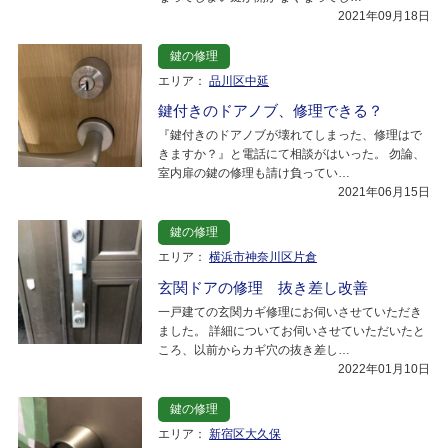
2021年09月18日
鍵の修理
エリア：
品川区中延
鍵付きのドアノブ、修理できる？
『鍵付きのドアノブが壊れてしまった、修理はで
きますか？』と電話にて相談がはいった。 勿論、
室内扉の鍵の修理も請け負ってい…
2021年06月15日
鍵の修理
エリア：
横浜市神奈川区片倉
玄関ドアの修理 抜き差し改善
一戸建ての玄関カギ修理にお伺いさせていただき
ました。 詳細についてお伺いさせていただいたと
ころ、以前からカギ穴の抜き差し…
2022年01月10日
鍵の修理
エリア：
新宿区大久保