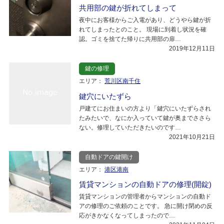
共用部の鍵が折れてしまって
夜中にお客様からご入電があり、どうやら鍵が折
れてしまったとのこと。 現場に到着し状況を確
認。ゴミを捨てた帰りに共用部の扉…
2019年12月11日
鍵の修理
エリア：
荒川区南千住
鍵穴にいたずら
戸建てにお住まいの方より「鍵穴にいたずらされ
たみたいで、なにか入っていて鍵が奥までささら
ない。修理していただきたいのです…
2021年10月21日
自動ドアの鍵開け
エリア：
港区港南
賃貸マンションの自動ドアの修理(開錠)
賃貸マンションの管理者からマンションの自動ド
アの修理のご依頼のことです。 急に開け閉めの反
応がきかなくなってしまったので…