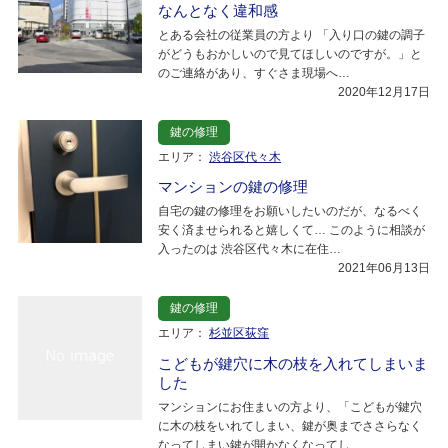
なんとなく違和感
とある会社の従業員の方より 「入り口の鍵の調子
がどうもおかしいので見てほしいのですが。」と
のご連絡があり、すぐさま現場へ…
2020年12月17日
鍵の修理
エリア：
渋谷区代々木
マンションの鍵の修理
自宅の鍵の修理をお願いしたいのだが、なるべく
安く済ませられると嬉しくて… このように相談が
入ったのは 渋谷区代々木に在住…
2021年06月13日
鍵の修理
エリア：
杉並区荻窪
こどもが鍵穴に木の枝を入れてしまいま
した
マンションにお住まいの方より、「こどもが鍵穴
に木の枝をいれてしまい、鍵が奥までささらなく
なってしまい鍵が開かなくなってし…