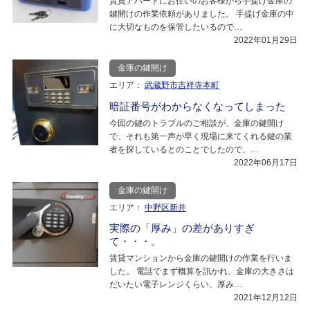
賃貸アパートにお住いのお客様から手提げ金庫の
鍵開けの作業依頼がありました。 手提げ金庫の中
に大切なものを保管したいるので…
2022年01月29日
金庫の鍵開け
エリア：
武蔵野市吉祥寺本町
暗証番号がわからなくなってしまった
今回の鍵のトラブルのご相談が、金庫の鍵開け
で、それも第一声が早く現場に来てくれる鍵の業
者を探しているとのことでしたので、…
2022年06月17日
金庫の鍵開け
エリア：
中野区新井
実際の「厚み」の差がありすぎ
て・・・。
賃貸マンションから金庫の鍵開けの作業を行いま
した。 電話でまず概算を訊かれ、金庫の大きさは
だいたい電子レンジくらい、厚み…
2021年12月12日