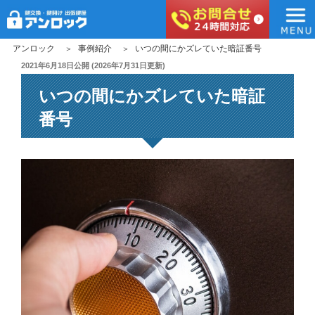
アンロック
コ
アンロック
事例紹介
いつの間にかズレていた暗証番号
ン
投
2021年6月18日
公開 (
2026年7月31日
更新)
稿
テ
いつの間にかズレていた暗証
日:
ン
ツ
番号
へ
ス
キ
ッ
プ