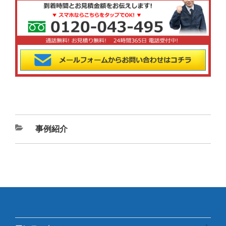
カ
事例紹介
テ
ゴ
リ
ー