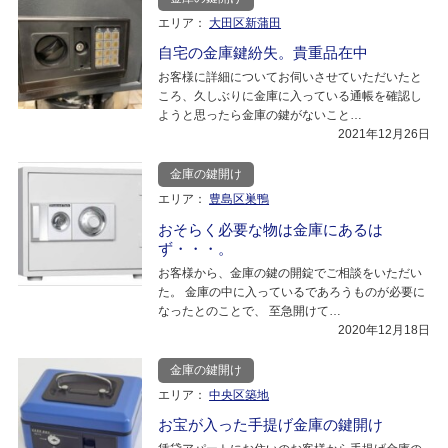
エリア：
大田区新蒲田
自宅の金庫鍵紛失。貴重品在中
お客様に詳細についてお伺いさせていただいたと
ころ、久しぶりに金庫に入っている通帳を確認し
ようと思ったら金庫の鍵がないこと…
2021年12月26日
金庫の鍵開け
エリア：
豊島区巣鴨
おそらく必要な物は金庫にあるは
ず・・・。
お客様から、金庫の鍵の開錠でご相談をいただい
た。 金庫の中に入っているであろうものが必要に
なったとのことで、 至急開けて…
2020年12月18日
金庫の鍵開け
エリア：
中央区築地
お宝が入った手提げ金庫の鍵開け