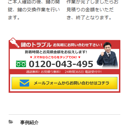
カ
事例紹介