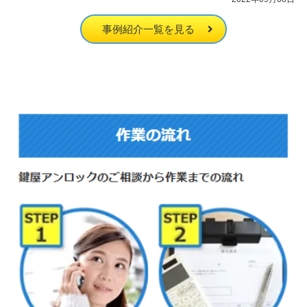
事例紹介一覧を見る