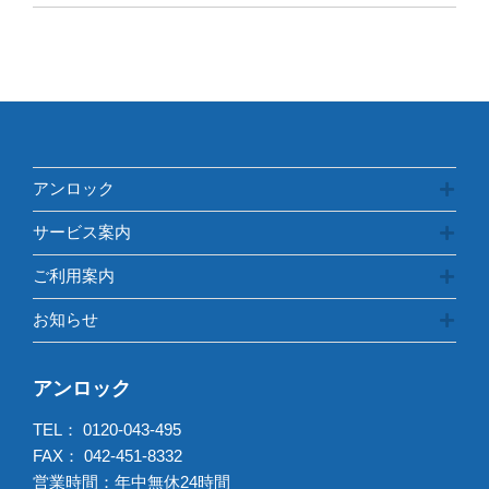
テ
ゴ
リ
ー
アンロック
サービス案内
ご利用案内
お知らせ
アンロック
TEL：
0120-043-495
FAX： 042-451-8332
営業時間：年中無休24時間