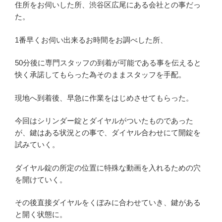
住所をお伺いした所、渋谷区広尾にある会社との事だっ
た。
1
番早くお伺い出来るお時間をお調べした所、
50
分後に専門スタッフの到着が可能である事を伝えると
快く承諾してもらった為そのままスタッフを手配。
現地へ到着後、早急に作業をはじめさせてもらった。
今回はシリンダー錠とダイヤルがついたものであった
が、鍵はある状況との事で、ダイヤル合わせにて開錠を
試みていく。
ダイヤル錠の所定の位置に特殊な動画を入れるための穴
を開けていく。
その後直接ダイヤルをくぼみに合わせていき、鍵がある
と開く状態に。