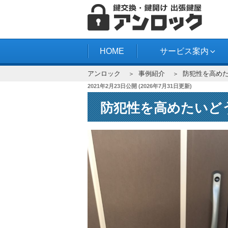
コ
ン
テ
アンロック
ン
HOME
サービス案内
ツ
アンロック
事例紹介
防犯性を高め
へ
投
2021年2月23日
公開 (
2026年7月31日
更新)
ス
稿
キ
防犯性を高めたいど
日:
ッ
プ