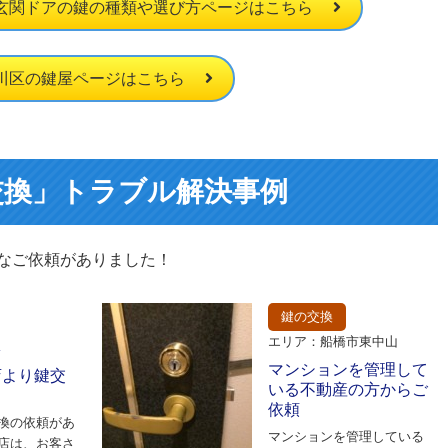
玄関ドアの鍵の種類や選び方ページはこちら
川区の鍵屋ページはこちら
交換」トラブル解決事例
なご依頼がありました！
鍵の交換
エリア：船橋市東中山
区
マンションを管理して
店より鍵交
いる不動産の方からご
依頼
換の依頼があ
マンションを管理している
店は、お客さ