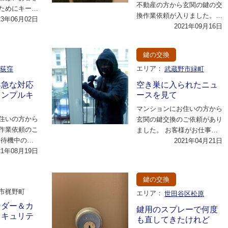
不動産の方から玄関の鍵の交
ためにキーボ
換作業依頼が入りました。
ていたのです
23年06月02日
お客様に詳細についてお伺い
2021年09月16日
ッ…
させていただいた…
鍵の交換
区荻窪
エリア：
武蔵野市緑町
早急な対応
空き巣に入られたニュ
ィンプルキ
ースを見て
マンションにお住いの方から
住いの方から
玄関の鍵交換のご依頼があり
作業依頼のこ
ました。 お客様がお仕事か
区待機中の作
ら帰宅されたタイミングで
2021年04月21日
急鍵交換を希
21年08月19日
カギ交換作業を…
…
鍵の交換
市梶野町
エリア：
世田谷区松原
ンダー＆カ
鍵用のスプレーで何度
セキュリテ
も直してきたけれど