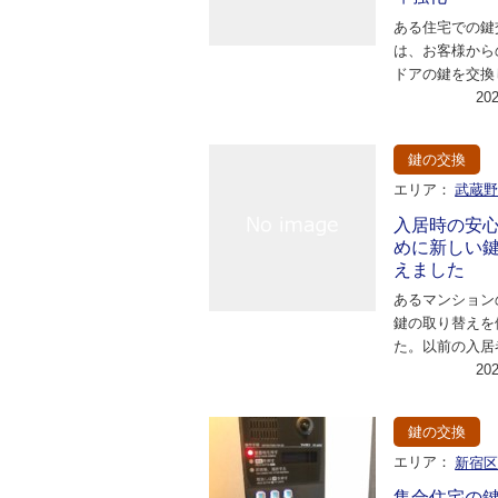
ある住宅での鍵
は、お客様から
ドアの鍵を交換
客様はセキュリ
20
利便性の改善を
鍵の交換
エリア：
武蔵
入居時の安
めに新しい
えました
あるマンション
鍵の取り替えを
た。以前の入居
たため、新しい
20
ったのです。以
鍵の交換
エリア：
新宿
集合住宅の