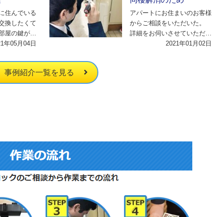
に住んでいる
アパートにお住まいのお客様
交換したくて
からご相談をいただいた。
部屋の鍵が一
詳細をお伺いさせていただい
 それで、部
21年05月04日
たところ、一緒に住んでいた
2021年01月02日
…
方とお別れをし、…
事例紹介一覧を見る