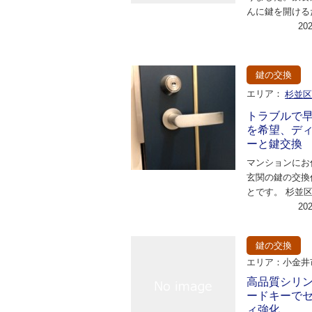
んに鍵を開ける
ックスを設置し
20
が、そのキーボ
鍵の交換
エリア：
杉並
トラブルで
を希望、デ
ーと鍵交換
マンションにお
玄関の鍵の交換
とです。 杉並
業員の元に 至
20
望とのお客様か
鍵の交換
エリア：小金井
高品質シリ
ードキーで
ィ強化