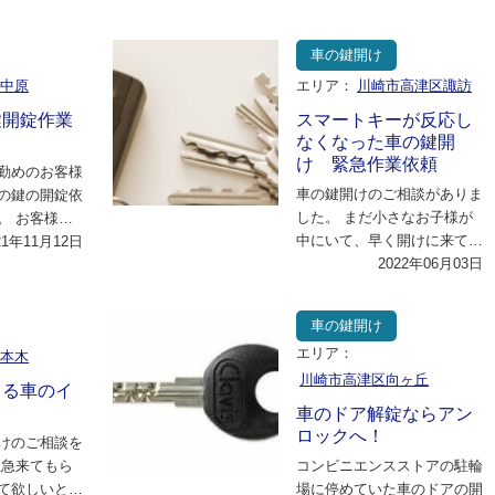
ロ…
車の鍵開け
市中原
エリア：
川崎市高津区諏訪
鍵開錠作業
スマートキーが反応し
なくなった車の鍵開
け 緊急作業依頼
勤めのお客様
車の鍵開けのご相談がありま
の鍵の開錠依
した。 まだ小さなお子様が
。 お客様は
中にいて、早く開けに来て欲
お伺いさせて
21年11月12日
しいとのことでした。 スマ
2022年06月03日
ろ…
ートキータイプの…
車の鍵開け
エリア：
六本木
川崎市高津区向ヶ丘
くる車のイ
車のドア解錠ならアン
ロックへ！
けのご相談を
至急来てもら
コンビニエンスストアの駐輪
て欲しいとの
場に停めていた車のドアの開