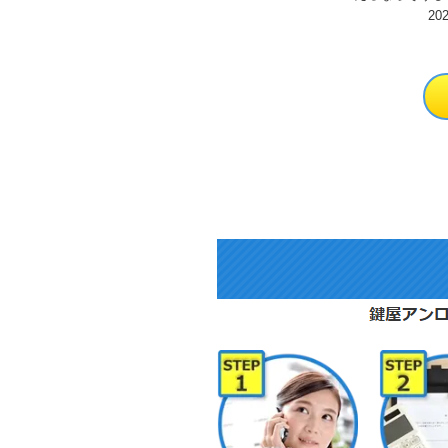
ことだったので
20
機している作業