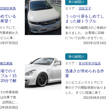
車の鍵開け
市宮前区有馬
エリア：
北区王子
停めている
うっかり扉をしめてし
応希望！
まった鍵トラブル
ストアにて、
車のドアの鍵開けのご依頼が
作業依頼が入
ありました。 お客様に詳細
ンビニに車を
についてお伺いさせていただ
 早く対応し
21年07月02日
いたところ、移動中、少し休
2021年12月14日
さ…
憩がてらに車を停…
車の鍵開け
区都立家政
エリア：
市川市市川塩浜
車場でのイ
迅速さが求められる作
ブル！15
業
20分で解
コンビニエンスストアにて
車のドアの開錠依頼がありま
けの作業依頼
した。 すぐに現場に来て対
車は仕事で使
応できる鍵屋さんを探してい
2021年06月10日
、訪問先に向
るとのことで、 …
ったコンビニ
22年06月06日