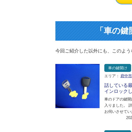
「車の鍵
今回ご紹介した以外にも、このよう
車の鍵開け
エリア：
府中
話している
インロック
車のドアの鍵開
入りました。 
お伺いさせてい
ろ、車の鍵をあ
20
ロックしてしま