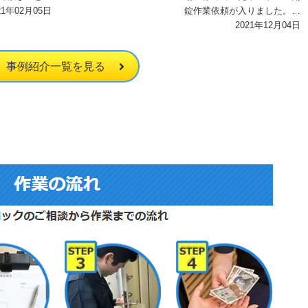
、 港区で待
21年02月05日
錠作業依頼が入りました。
員…
至急現場に来て欲しいとのこ
2021年12月04日
とで、慌てたご様…
事例紹介一覧を見る