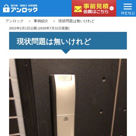
アンロック
コ
アンロック
事例紹介
現状問題は無いけれど
ン
投
2021年2月1日
公開 (
2026年7月31日
更新)
稿
テ
現状問題は無いけれど
日:
ン
ツ
へ
ス
キ
ッ
プ