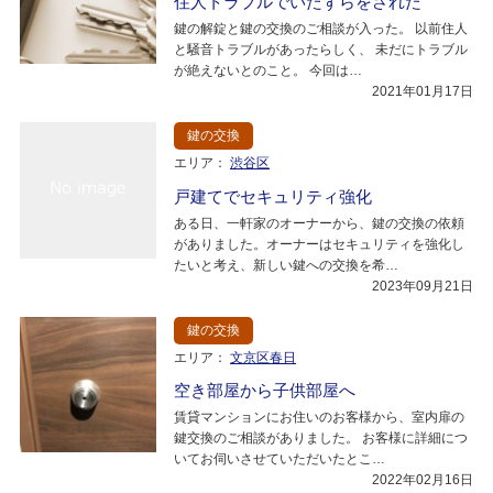
住人トラブルでいたずらをされた
鍵の解錠と鍵の交換のご相談が入った。 以前住人
と騒音トラブルがあったらしく、 未だにトラブル
が絶えないとのこと。 今回は…
2021年01月17日
鍵の交換
エリア：
渋谷区
戸建てでセキュリティ強化
ある日、一軒家のオーナーから、鍵の交換の依頼
がありました。オーナーはセキュリティを強化し
たいと考え、新しい鍵への交換を希…
2023年09月21日
鍵の交換
エリア：
文京区春日
空き部屋から子供部屋へ
賃貸マンションにお住いのお客様から、室内扉の
鍵交換のご相談がありました。 お客様に詳細につ
いてお伺いさせていただいたとこ…
2022年02月16日