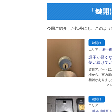
「鍵開
今回ご紹介した以外にも、このよう
鍵開け
エリア：
府中
調子が悪く
使い続けて
賃貸アパートに
様から、室内扉
相談がありまし
悪くなったと感
20
で、ドアを完全
鍵開け
エリア：
川崎市川崎区