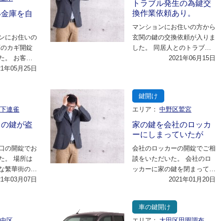
トラブル発生の為鍵交
換作業依頼あり。
い金庫を自
マンションにお住いの方から
ンにお住いの
玄関の鍵の交換依頼が入りま
庫のカギ開錠
した。 同居人とのトラブル
た。 お客様
があり、 今から直ぐに来れ
2021年06月15日
お伺いさせて
21年05月25日
ないか？との第…
ろ…
鍵開け
市下連雀
エリア：
中野区鷲宮
スの鍵が盗
家の鍵を会社のロッカ
ーにしまっていたが
口の開錠でお
会社のロッカーの開錠でご相
た。 場所は
談をいただいた。 会社のロ
な繁華街の中
ッカーに家の鍵を閉まってい
となった。
21年03月07日
たまま鍵をかけてしまったと
2021年01月20日
電…
ことだったが、 …
車の鍵開け
市中区
エリア：
大田区田園調布