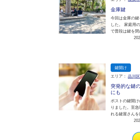
金庫鍵
今回は金庫の鍵
した。 家庭用
で普段は鍵を閉
不意にダイヤル
20
ったとのことで
鍵開け
エリア：
品川
突発的な鍵
にも
ポストの鍵開け
りました。至急
れる鍵屋さんを
のことでしたの
20
をすぐに検索し