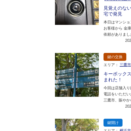
見覚えのな
宅で発見
本日はマンショ
お客様から 金
依頼がありまし
に詳細について
20
いただいたとこ
鍵の交換
エリア：
三鷹
キーボック
まれた！
今回は店舗入り
電話をいただい
三鷹市、賑やか
心での開錠作業
20
緊急案件の為お
鍵開け
エリア：
横浜