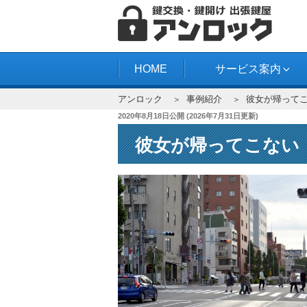
コ
ン
テ
アンロック
ン
HOME
サービス案内
ツ
アンロック
事例紹介
彼女が帰って
へ
投
2020年8月18日
公開 (
2026年7月31日
更新)
ス
稿
キ
彼女が帰ってこない
日:
ッ
プ