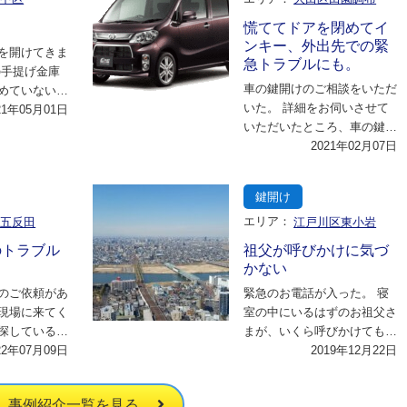
慌ててドアを閉めてイ
ンキー、外出先での緊
を開けてきま
急トラブルにも。
の手提げ金庫
車の鍵開けのご相談をいただ
めていないが
いた。 詳細をお伺いさせて
が回ってしま
21年05月01日
いただいたところ、車の鍵を
し…
車内に入れたままドアを閉め
2021年02月07日
てしまったので開…
鍵開け
区五反田
エリア：
江戸川区東小岩
のトラブル
祖父が呼びかけに気づ
かない
のご依頼があ
緊急のお電話が入った。 寝
現場に来てく
室の中にいるはずのお祖父さ
探していると
まが、いくら呼びかけても出
で、 ルート
22年07月09日
てこない。 扉には鍵がかか
2019年12月22日
、…
っていて開かない…
事例紹介一覧を見る