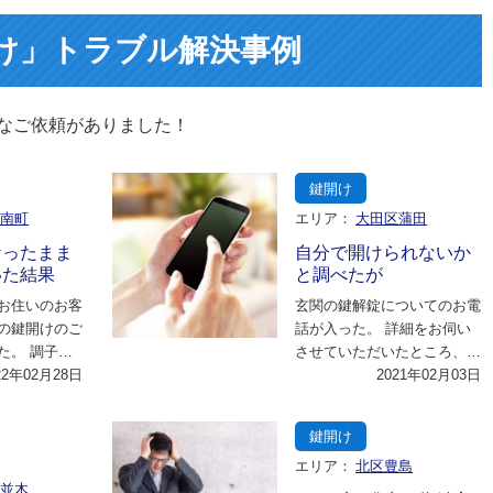
け」トラブル解決事例
なご依頼がありました！
鍵開け
市南町
エリア：
大田区蒲田
なったまま
自分で開けられないか
いた結果
と調べたが
お住いのお客
玄関の鍵解錠についてのお電
の鍵開けのご
話が入った。 詳細をお伺い
た。 調子が
させていただいたところ、お
じていたの
22年02月28日
客様はお友達と数件はしごで
2021年02月03日
に閉…
飲まれた後で、 …
鍵開け
エリア：
北区豊島
下並木