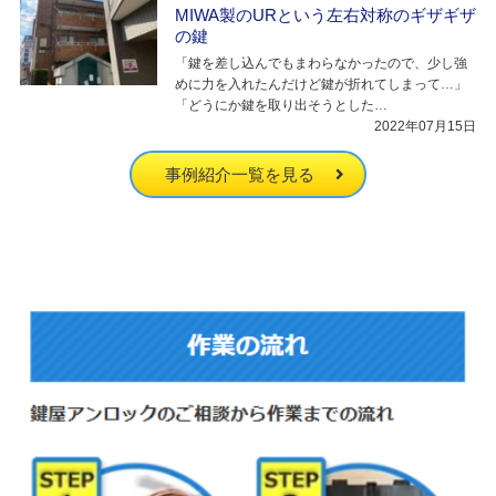
MIWA製のURという左右対称のギザギザ
の鍵
「鍵を差し込んでもまわらなかったので、少し強
めに力を入れたんだけど鍵が折れてしまって…」
「どうにか鍵を取り出そうとした…
2022年07月15日
事例紹介一覧を見る