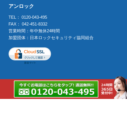
アンロック
TEL：
0120-043-495
FAX： 042-451-8332
営業時間：年中無休24時間
加盟団体：日本ロックセキュリティ協同組合
出張強化エリア
鍵交換出張強化エリア
Copyright © 2026 アンロック All rights reserved.