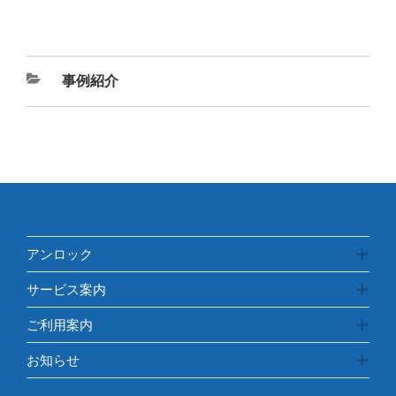
カ
事例紹介
テ
ゴ
リ
ー
アンロック
サービス案内
ご利用案内
お知らせ