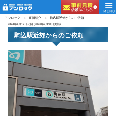
アンロック
コ
アンロック
事例紹介
駒込駅近郊からのご依頼
ン
投
2024年4月17日
公開 (
2026年7月31日
更新)
稿
テ
駒込駅近郊からのご依頼
日:
ン
ツ
へ
ス
キ
ッ
プ