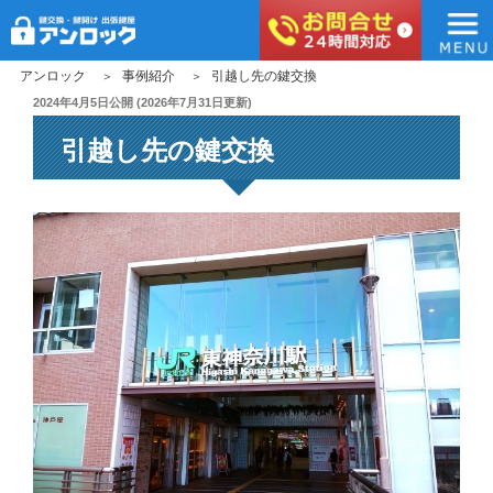
アンロック
コ
アンロック
事例紹介
引越し先の鍵交換
ン
投
2024年4月5日
公開 (
2026年7月31日
更新)
稿
テ
引越し先の鍵交換
日:
ン
ツ
へ
ス
キ
ッ
プ