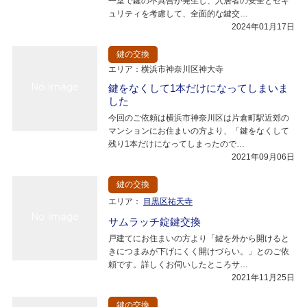
一室で鍵の不具合が発生し、入居者の安全とセキ
ュリティを考慮して、全面的な鍵交…
2024年01月17日
鍵の交換
エリア：横浜市神奈川区神大寺
鍵をなくして1本だけになってしまいま
した
今回のご依頼は横浜市神奈川区は片倉町駅近郊の
マンションにお住まいの方より、「鍵をなくして
残り1本だけになってしまったので…
2021年09月06日
鍵の交換
エリア：
目黒区祐天寺
サムラッチ錠鍵交換
戸建てにお住まいの方より「鍵を外から開けると
きにつまみが下げにくく開けづらい。」とのご依
頼です。詳しくお伺いしたところサ…
2021年11月25日
鍵の交換