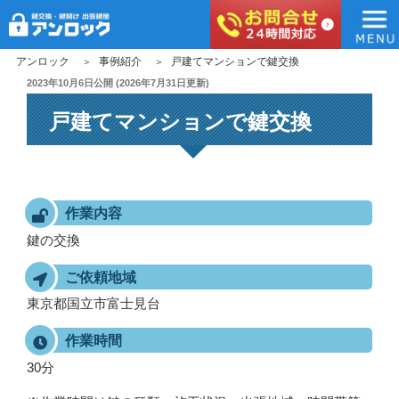
アンロック
コ
アンロック
事例紹介
戸建てマンションで鍵交換
ン
投
2023年10月6日
公開 (
2026年7月31日
更新)
稿
テ
戸建てマンションで鍵交換
日:
ン
ツ
へ
ス
キ
作業内容
ッ
鍵の交換
プ
ご依頼地域
東京都国立市富士見台
作業時間
30分