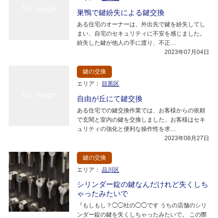
巣鴨で鍵紛失による鍵交換
ある住宅のオーナーは、外出先で鍵を紛失してし
まい、自宅のセキュリティに不安を感じました。
紛失した鍵が他人の手に渡り、不正…
2023年07月04日
鍵の交換
エリア：
目黒区
自由が丘にて鍵交換
ある住宅での鍵交換作業では、お客様からの依頼
で玄関と室内の鍵を交換しました。お客様はセキ
ュリティの強化と便利な操作性を求…
2023年08月27日
鍵の交換
エリア：
品川区
シリンダー錠の鍵なんだけれど失くしち
ゃったみたいで
『もしもし？◯◯社の◯◯です うちの店舗のシリ
ンダー錠の鍵を失くしちゃったみたいで。 この際