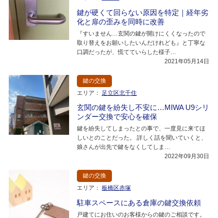
鍵が硬くて回らない原因を特定｜経年劣
化と扉の歪みを同時に改善
『すいません…玄関の鍵が開けにくくなったので
取り替えをお願いしたいんだけれども』と丁寧な
口調だったが、慌てていらした様子…
2021年05月14日
鍵の交換
エリア：
足立区北千住
玄関の鍵を紛失し不安に…MIWA U9シリ
ンダー交換で安心を確保
鍵を紛失してしまったとの事で、一度見に来てほ
しいとのことだった。 詳しく話を聞いていくと、
娘さんが出先で鍵をなくしてしま…
2022年09月30日
鍵の交換
エリア：
板橋区赤塚
駐車スペースにある倉庫の鍵交換依頼
戸建てにお住いのお客様からの鍵のご相談です。