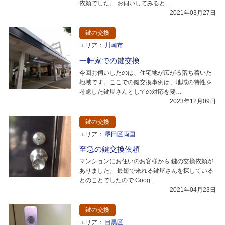
依頼でした。 お伺いしてみると…
2021年03月27日
鍵の交換
エリア：
川崎市
一軒家での鍵交換
今回お伺いしたのは、住宅地が広がる落ち着いた
地域です。ここでの鍵交換事例は、地域の特性を
考慮した鍵屋さんとしての対応を要…
2023年12月09日
鍵の交換
エリア：
墨田区両国
至急の鍵交換依頼
マンションにお住いのお客様から 鍵の交換依頼が
ありました。 最短で来れる鍵屋さんを探している
とのことでしたので Goog…
2021年04月23日
鍵の交換
エリア：
目黒区