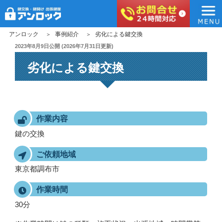
アンロック
コ
アンロック
事例紹介
劣化による鍵交換
ン
投
2023年8月9日
公開 (
2026年7月31日
更新)
稿
テ
劣化による鍵交換
日:
ン
ツ
へ
ス
キ
作業内容
ッ
鍵の交換
プ
ご依頼地域
東京都調布市
作業時間
30分