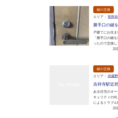
鍵の交換
エリア：
世田
勝手口の鍵
戸建てにお住ま
「勝手口の鍵を
ったので交換し
すか。」とのご
20
早速お伺いさせ
鍵の交換
エリア：
武蔵
吉祥寺駅近
ある住宅のオー
キュリティの向
によるトラブル
に、鍵の交換を
20
た。特に玄関や