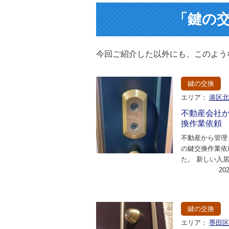
「鍵の
今回ご紹介した以外にも、このよう
鍵の交換
エリア：
港区
不動産会社
換作業依頼
不動産から管理
の鍵交換作業依
た。 新しい入
たとのことで、
20
替えて欲しいと
鍵の交換
エリア：
墨田