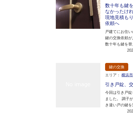
数十年も鍵
なかったけ
現地見積も
依頼へ
戸建てにお住い
鍵の交換依頼が
数十年も鍵を替
たけれど 今回
20
新しい鍵に変…
鍵の交換
エリア：
横浜
引き戸錠、
今回は引き戸錠
ました。 調子
き違い戸の鍵を
うお客様の依頼
20
の扉についてい