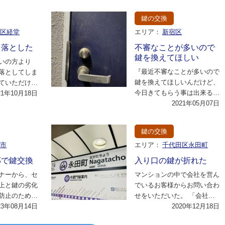
を新しくしたいとの…
鍵の交換
谷区経堂
エリア：
新宿区
を落とした
不審なことが多いので
鍵を換えてほしい
いの方より
『最近不審なことが多いので
落としてしま
鍵を換えてほしいんだけど、
ていただけま
今日きてもらう事は出来る
依頼です。
21年10月18日
か？』と不安な様子で相談が
2021年05月07日
てい…
はいったのだ。 …
鍵の交換
野市
エリア：
千代田区永田町
郊で鍵交換
入り口の鍵が折れた
ナーから、セ
マンションの中で会社を営ん
上と鍵の劣化
でいるお客様からお問い合わ
防止のため
せをいただいた。 「会社の
依頼されまし
23年08月14日
入り口の鍵を閉めようとした
2020年12月18日
室内…
ら抜けなくなって…