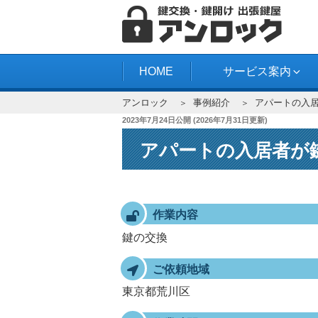
コ
ン
テ
アンロック
ン
HOME
サービス案内
ツ
アンロック
事例紹介
アパートの入
へ
投
2023年7月24日
公開 (
2026年7月31日
更新)
ス
稿
キ
アパートの入居者が
日:
ッ
プ
作業内容
鍵の交換
ご依頼地域
東京都荒川区