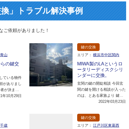
交換」トラブル解決事例
なご依頼がありました！
鍵の交換
北青山
エリア：
横浜市中区関内
からの鍵交
MIWA製のLAというロ
ータリーディスクシリ
ンダーに交換。
している物件
玄関の鍵の開錠相談 今回玄
頼がありまし
関の鍵を開ける相談が入った
居者が決まっ
のは、とある家族より 鍵を
急遽鍵を取り
21年10月29日
無くしてしまったので、鍵を
2022年03月23日
の…
開けて欲しい と…
鍵の交換
区千歳
エリア：
江戸川区東葛西