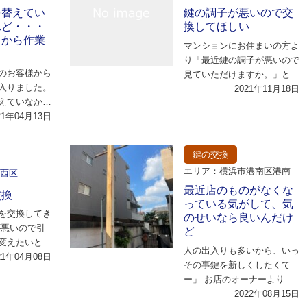
を替えてい
鍵の調子が悪いので交
れど・・・
換してほしい
りから作業
マンションにお住まいの方よ
り「最近鍵の調子が悪いので
のお客様から
見ていただけますか。」との
入りました。
ことで早速お伺いさせていた
2021年11月18日
えていなかっ
だきました。 拝…
は久しぶりに
21年04月13日
鍵の交換
エリア：横浜市港南区港南
市西区
最近店のものがなくな
交換
っている気がして、気
を交換してき
のせいなら良いんだけ
が悪いので引
ど
変えたいとい
人の出入りも多いから、いっ
でした。 こ
21年04月08日
その事鍵を新しくしたくて
る…
ー」 お店のオーナーより相
談だったが、防犯のために鍵
2022年08月15日