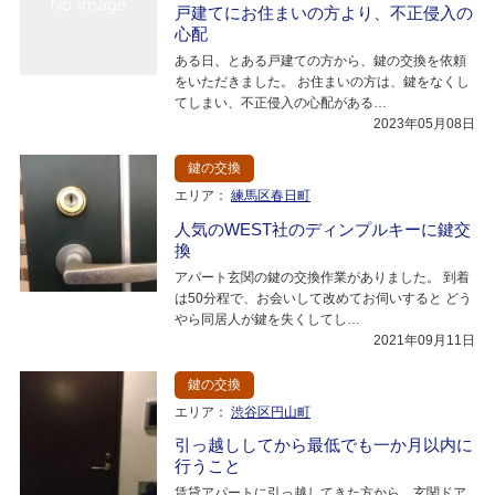
戸建てにお住まいの方より、不正侵入の
心配
ある日、とある戸建ての方から、鍵の交換を依頼
をいただきました。 お住まいの方は、鍵をなくし
てしまい、不正侵入の心配がある…
2023年05月08日
鍵の交換
エリア：
練馬区春日町
人気のWEST社のディンプルキーに鍵交
換
アパート玄関の鍵の交換作業がありました。 到着
は50分程で、お会いして改めてお伺いすると どう
やら同居人が鍵を失くしてし…
2021年09月11日
鍵の交換
エリア：
渋谷区円山町
引っ越ししてから最低でも一か月以内に
行うこと
賃貸アパートに引っ越してきた方から、玄関ドア