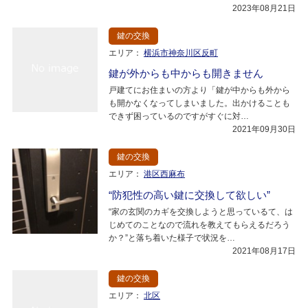
2023年08月21日
鍵の交換
エリア：
横浜市神奈川区反町
鍵が外からも中からも開きません
戸建てにお住まいの方より「鍵が中からも外から
も開かなくなってしまいました。出かけることも
できず困っているのですがすぐに対…
2021年09月30日
鍵の交換
エリア：
港区西麻布
“防犯性の高い鍵に交換して欲しい”
“家の玄関のカギを交換しようと思っているて、は
じめてのことなので流れを教えてもらえるだろう
か？”と落ち着いた様子で状況を…
2021年08月17日
鍵の交換
エリア：
北区