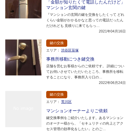
「金額が知りたくて電話したんだけど」
マンション玄関の鍵
『マンションの玄関の鍵を交換をしたくって どれ
くらい金額がかかるかなと思っての電話だったん
だけれども 見積りに来てもらっ…
2021年04月16日
鍵の交換
エリア：
渋谷区笹塚
事務所移動につき鍵交換
店舗を営むお客様からのご依頼です。 詳細につい
てお伺いさせていただいたところ、事務所を移転
することになり、事務所入り口の…
2022年06月24日
鍵の交換
エリア：
荒川区
マンションオーナーよりご依頼
鍵交換事例をご紹介いたします。あるマンション
のオーナー様から、「セキュリティの向上とアク
セス管理の効率化をしたい」とのご…