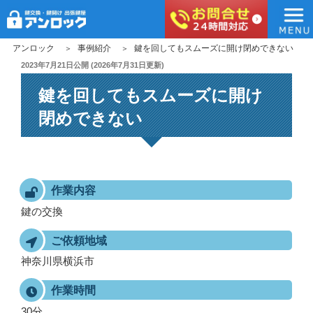
アンロック
コ
アンロック
事例紹介
鍵を回してもスムーズに開け閉めできない
ン
投
2023年7月21日
公開 (
2026年7月31日
更新)
稿
テ
鍵を回してもスムーズに開け
日:
ン
ツ
閉めできない
へ
ス
キ
ッ
作業内容
プ
鍵の交換
ご依頼地域
神奈川県横浜市
作業時間
30分