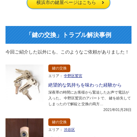
横浜市の鍵屋ページはこちら
「鍵の交換」トラブル解決事例
今回ご紹介した以外にも、このようなご依頼がありました！
鍵の交換
エリア：
中野区鷲宮
絶望的な気持ちを味わった経験から
深夜帯の時間にお客様から緊迫したお声で電話が
入った。 中野区鷲宮のアパートで、 鍵を紛失して
しまったので解錠と交換の両方…
2021年01月28日
鍵の交換
エリア：
渋谷区