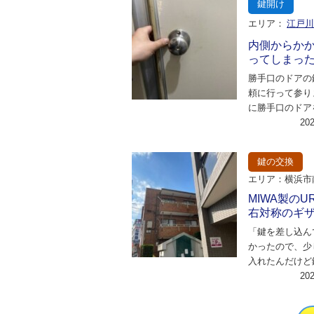
鍵開け
エリア：
江戸
内側からか
ってしまっ
勝手口のドアの
頼に行って参り
に勝手口のドア
るのは高齢の祖
20
すが、中から鍵
鍵の交換
エリア：横浜市
MIWA製の
右対称のギ
「鍵を差し込ん
かったので、少
入れたんだけど
まって…」 「
20
取り出そうとし