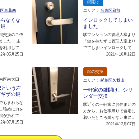
鍵開け
川区東葛西
エリア：
台東区蔵前
からなくな
インロックしてしまい
た鍵
ました
鍵交換のご依
駅マンションの管理人様より
ました！ 主
「鍵を持たずに管理人室より
を利用してい
でてしまいインロックしてし
母とのことで
22年05月25日
まいました。来ていただけま
2021年10月12日
が…
すか。」とのご依…
鍵の交換
南区南太田
エリア：
杉並区久我山
URという左
一軒家の鍵開け、シリ
ザギザの鍵
ンダー交換
でもまわらな
駅近くの一軒家にお住まいの
し強めに力を
方から、お仕事帰りで自宅に
鍵が折れてし
着いたところ鍵がない事に気
どうにか鍵を
22年07月15日
付かれ、職場に忘れてしまっ
2021年12月07日
た…
た事を思い出した…