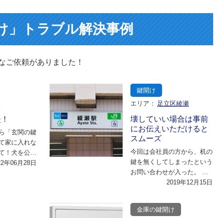
け」トラブル解決事例
なご依頼がありました！
鍵開け
市
エリア：
足立区綾瀬
失！
壊していい場合は事前
にお伝えいただけると
ら「玄関の鍵
スムーズ
て家に入れな
今回は会社員の方から、机の
て！犬を公園
鍵を無くしてしまったという
行ってたから
22年06月28日
お問い合わせが入った。 机
時…
の鍵は防犯対策されていない
2019年12月15日
ものであれば、 …
金庫の鍵開け