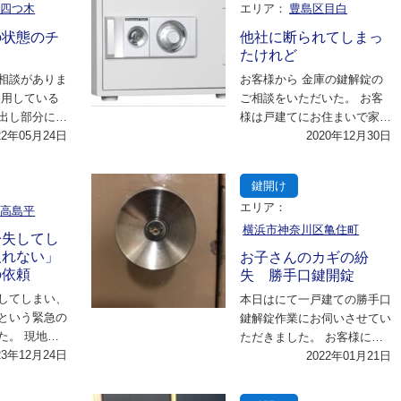
区四つ木
エリア：
豊島区目白
の状態のチ
他社に断られてしまっ
たけれど
相談がありま
お客様から 金庫の鍵解錠の
使用している
ご相談をいただいた。 お客
出し部分にロ
様は戸建てにお住まいで家庭
しまったの
22年05月24日
用の金庫のタイプとのことだ
2020年12月30日
を持…
った。 お客様は…
鍵開け
エリア：
区高島平
横浜市神奈川区亀住町
紛失してし
入れない」
お子さんのカギの紛
の依頼
失 勝手口鍵開錠
してしまい、
本日はにて一戸建ての勝手口
という緊急の
鍵解錠作業にお伺いさせてい
た。 現地に
ただきました。 お客様に詳
ずはお客様の
23年12月24日
細についてお伺いさせていた
2022年01月21日
、…
だいたところ、今…