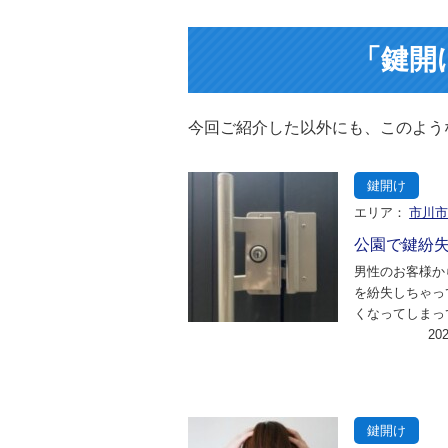
「鍵開
今回ご紹介した以外にも、このよう
鍵開け
エリア：
市川
公園で鍵紛
男性のお客様か
を紛失しちゃっ
くなってしまっ
に散歩に連れて
20
今玄関前で犬と
鍵開け