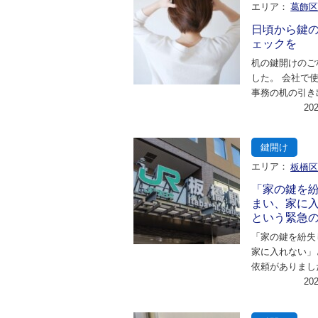
エリア：
葛飾
日頃から鍵
ェックを
机の鍵開けのご
した。 会社で
事務の机の引き
ックがかかって
20
と、スペアキー
鍵開け
エリア：
板橋
「家の鍵を
まい、家に
という緊急
「家の鍵を紛失
家に入れない」
依頼がありまし
到着した際、ま
20
身元確認を行い