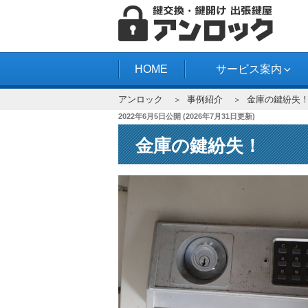
コ
ン
テ
アンロック
ン
HOME
サービス案内
ツ
アンロック
事例紹介
金庫の鍵紛失
へ
投
2022年6月5日
公開 (
2026年7月31日
更新)
ス
稿
キ
金庫の鍵紛失！
日:
ッ
プ