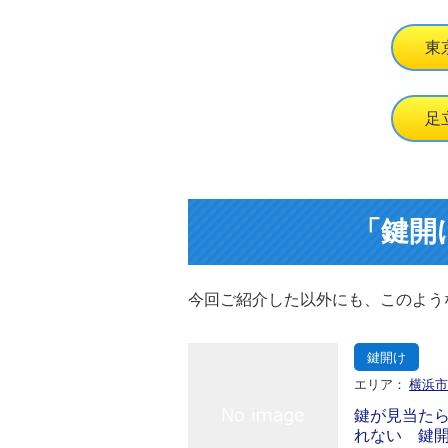
東
足
「鍵開
今回ご紹介した以外にも、このよう
鍵開け
エリア：
横浜
鍵が見当た
れない 鍵