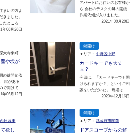
アパートにお住いのお客様か
ら 会社のデスクの鍵の開錠
住まいの方よ
作業依頼が入りました。 至
だきました。
急現場に来て欲しいとのこと
2021年08月28日
したところど
で、 調布市に一…
が見当たらず
21年08月28日
…
鍵開け
深大寺東町
エリア：
中野区中野
い塵や埃が
カードキーでも大丈
夫？
関の鍵開錠依
今回は、「カードキーでも開
。 鍵がある
けられますか？」というご相
ので開けて欲
談をいただいた。 現場は中
したので、
21年06月12日
野駅付近だった。電話で詳し
2020年12月16日
い…
く状況を伺うと、…
鍵開け
区西日暮里
エリア：
武蔵野市関前
けて欲し
ドアスコープからの解