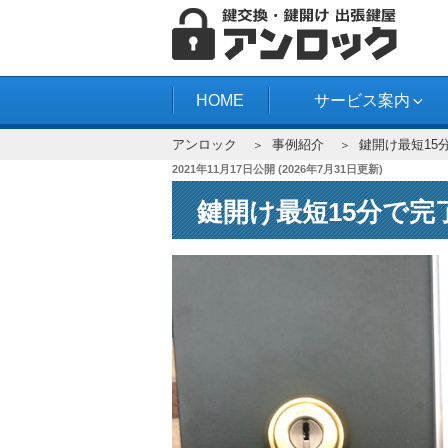
コ
ン
テ
アンロック
ン
HOME
サービス案内
ツ
アンロック
事例紹介
鍵開け最短15
へ
投
2021年11月17日
公開 (
2026年7月31日
更新)
ス
稿
キ
鍵開け最短15分で完
日:
ッ
プ