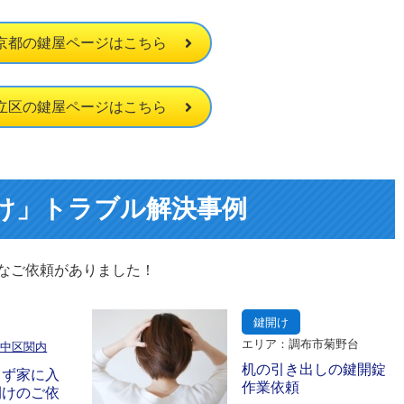
京都の鍵屋ページはこちら
立区の鍵屋ページはこちら
け」トラブル解決事例
なご依頼がありました！
鍵開け
エリア：調布市菊野台
市中区関内
机の引き出しの鍵開錠
らず家に入
作業依頼
開けのご依