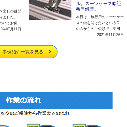
ル。スーツケース暗証
番号解読。
き出しの鍵開
本日は、旅行用のスーツケー
りました。
スの鍵を開けたいというOL
ついてお伺い
の方からのご依頼で、羽田空
たところ、別
22年07月11日
港まで行きました。 詳細に
2021年11月26日
、…
ついてお伺いさせ…
事例紹介一覧を見る