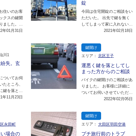
錠
お住いのお客
今回は住宅開錠のご相談をい
ックスの鍵開
ただいた。 出先で鍵を無く
りました。
してしまって家に入れないと
細についてお
22年01月31日
のことで、寒い日でしたので
2021年02月18日
だ…
「温かいところで…
鍵開け
仙川1
エリア：
北区王子
鍵紛失。玄
運悪く鍵を落としてし
まった方からのご相談
についてお伺
バイクの鍵開けのご相談があ
いたところ、
りました。 お客様に詳細に
に鍵を落とし
ついてお伺いさせていただい
探したそうで
21年11月23日
たところ、道路にバイクを停
2022年02月05日
ず…
めている最中、誤…
鍵開け
田区永田町
エリア：
大田区羽田空港
無い場合の
プチ旅行前のトラブ