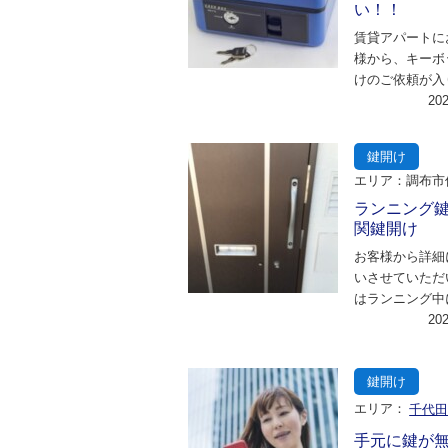
い！！
賃貸アパートに
様から、キーボ
けのご依頼が入
お客様からは詳
20
伺いさせていた
鍵開け
エリア：調布市
ランニング
関鍵開け
お客様から詳細
いさせていただ
はランニング中
てしまい、道中
20
すが、見つから
鍵開け
エリア：
千代
手元に鍵が