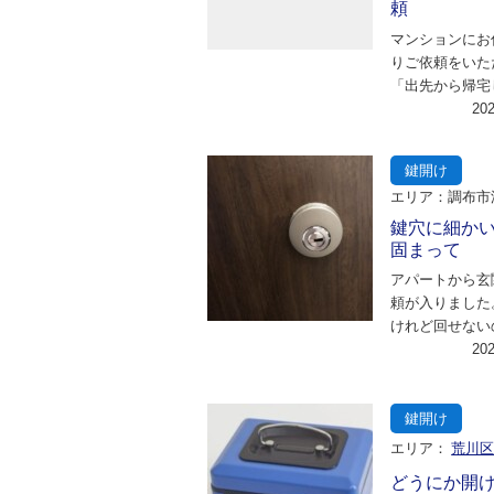
頼
マンションにお
りご依頼をいた
「出先から帰宅
こを探しても鍵
20
家に入ることが
鍵開け
エリア：調布市
鍵穴に細か
固まって
アパートから玄
頼が入りました
けれど回せない
しいとのことで
20
至急現場に向か
鍵開け
エリア：
荒川
どうにか開