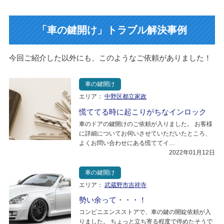
「車の鍵開け」トラブル解決事例
今回ご紹介した以外にも、このようなご依頼がありました！
車の鍵開け
エリア：
中野区都立家政
慌ててる時に起こりがちなインロック
車のドアの鍵開けのご依頼が入りました。 お客様
に詳細についてお伺いさせていただいたところ、
よくお問い合わせにある慌ててイ…
2022年01月12日
車の鍵開け
エリア：
武蔵野市吉祥寺
勢い余って・・・！
コンビニエンスストアで、車の鍵の開錠依頼が入
りました。 ちょっと立ち寄る程度で停めたそうで