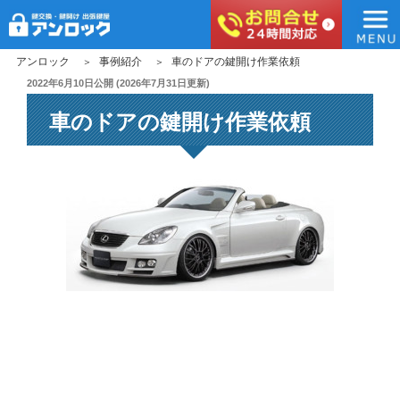
アンロック
コ
アンロック
事例紹介
車のドアの鍵開け作業依頼
ン
投
2022年6月10日
公開 (
2026年7月31日
更新)
稿
テ
車のドアの鍵開け作業依頼
日:
ン
ツ
へ
ス
キ
ッ
プ