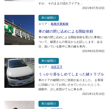
すが、 そのままの流れでドアを…
2021年07月10日
車の鍵開け
エリア：
船橋市東船橋
車の鍵の閉じ込めによる開錠依頼
車の鍵の閉じ込めによる開錠依頼を受けた事例に
ついて、鍵屋さんの視点からお話しします。ある
日、急いでいる最中に車の鍵を車内…
2024年03月09日
車の鍵開け
エリア：
北区王子
うっかり扉をしめてしまった鍵トラブル
車のドアの鍵開けのご依頼がありました。 お客様
に詳細についてお伺いさせていただいたところ、
移動中、少し休憩がてらに車を停…
2021年12月14日
車の鍵開け