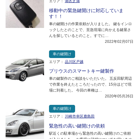
エリア：
港区芝浦
移動中の緊急鍵開けに対応していま
す！！
車の鍵開けの作業依頼が入りました。 鍵をインロ
ックしたとのことで、至急現場に向かえる鍵屋さ
んを探しているとのこと。すでに…
2022年02月07日
車の鍵開け
エリア：
品川区戸越
プリウスのスマートキー鍵製作
車の鍵製作のご相談をいただいた。 五反田駅周辺
で作業を終えたところだったので、15分ほどで現
場に到着した。 今回の車種は…
2020年05月26日
車の鍵開け
エリア：
川崎市幸区鹿島田
緊急性の高い鍵開けの依頼
駅近くの駐車場から緊急性の高い鍵開けのご依頼