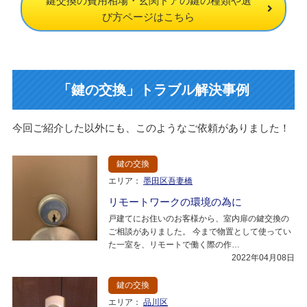
鍵交換の費用相場・玄関ドアの鍵の種類や選
び方ページはこちら
「鍵の交換」トラブル解決事例
今回ご紹介した以外にも、このようなご依頼がありました！
鍵の交換
エリア：
墨田区吾妻橋
リモートワークの環境の為に
戸建てにお住いのお客様から、室内扉の鍵交換の
ご相談がありました。 今まで物置として使ってい
た一室を、リモートで働く際の作…
2022年04月08日
鍵の交換
エリア：
品川区