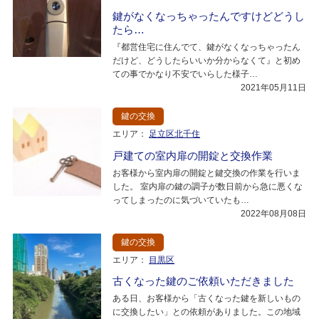
鍵がなくなっちゃったんですけどどうし
たら…
『都営住宅に住んでて、鍵がなくなっちゃったん
だけど、どうしたらいいか分からなくて』と初め
ての事でかなり不安でいらした様子…
2021年05月11日
鍵の交換
エリア：
足立区北千住
戸建ての室内扉の開錠と交換作業
お客様から室内扉の開錠と鍵交換の作業を行いま
した。 室内扉の鍵の調子が数日前から急に悪くな
ってしまったのに気づいていたも…
2022年08月08日
鍵の交換
エリア：
目黒区
古くなった鍵のご依頼いただきました
ある日、お客様から「古くなった鍵を新しいもの
に交換したい」との依頼がありました。この地域