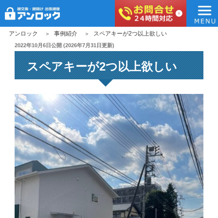
アンロック
コ
アンロック
事例紹介
スペアキーが2つ以上欲しい
ン
投
2022年10月6日
公開 (
2026年7月31日
更新)
稿
テ
スペアキーが2つ以上欲しい
日:
ン
ツ
へ
ス
キ
ッ
プ