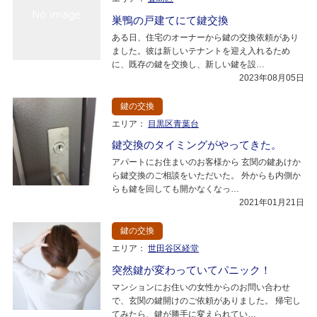
巣鴨の戸建てにて鍵交換
ある日、住宅のオーナーから鍵の交換依頼があり
ました。彼は新しいテナントを迎え入れるため
に、既存の鍵を交換し、新しい鍵を設…
2023年08月05日
鍵の交換
エリア：
目黒区青葉台
鍵交換のタイミングがやってきた。
アパートにお住まいのお客様から 玄関の鍵あけか
ら鍵交換のご相談をいただいた。 外からも内側か
らも鍵を回しても開かなくなっ…
2021年01月21日
鍵の交換
エリア：
世田谷区経堂
突然鍵が変わっていてパニック！
マンションにお住いの女性からのお問い合わせ
で、玄関の鍵開けのご依頼がありました。 帰宅し
てみたら、鍵が勝手に変えられてい…