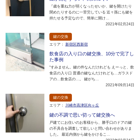
『歳を重ね力が弱くなったせいか、鍵を開けたり
閉めたりするのに一苦労している 近々孫にも鍵を
持たせる予定なので、簡単に開け…
2021年02月24日
鍵の交換
エリア：
新宿区西新宿
飲食店の入り口の鍵交換、10分で完了し
た事例
“すみません。鍵の件なんだけれども えーっと、飲
食店の入り口 普通の鍵なんだけれども…ガラスド
アの…飲食店の…。 鍵がち…
2021年09月14日
鍵の交換
エリア：
川崎市高津区向ヶ丘
鍵の不調で思い切って鍵交換へ
戸建てにお住いのお客様から、勝手口のドアの鍵
の不具合を調査して欲しいと問い合わせがありま
した。 最近内側から鍵をかけるこ…