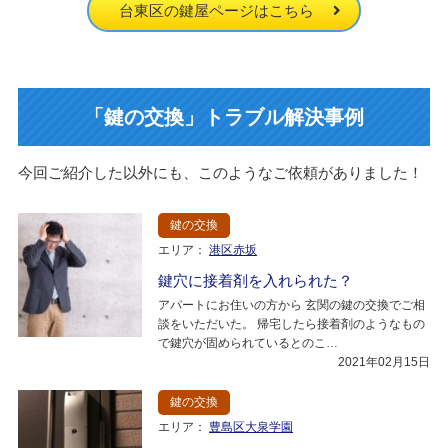
台東区の鍵屋ページはこちら
「鍵の交換」トラブル解決事例
今回ご紹介した以外にも、このようなご依頼がありました！
鍵の交換
エリア：
港区赤坂
鍵穴に接着剤を入れられた？
アパートにお住いの方から 玄関の鍵の交換でご相
談をいただいた。 帰宅したら接着剤のようなもの
で鍵穴が固められているとのこ…
2021年02月15日
鍵の交換
エリア：
豊島区大泉学園