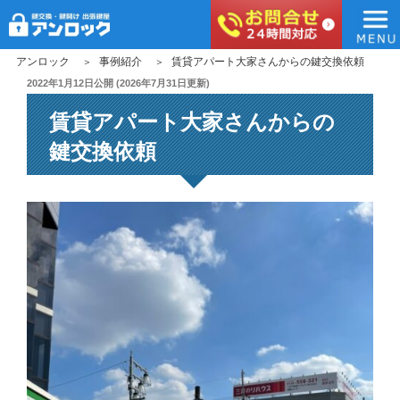
アンロック
コ
アンロック
事例紹介
賃貸アパート大家さんからの鍵交換依頼
ン
投
2022年1月12日
公開 (
2026年7月31日
更新)
稿
テ
賃貸アパート大家さんからの
日:
ン
ツ
鍵交換依頼
へ
ス
キ
ッ
プ