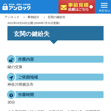
アンロック
コ
アンロック
事例紹介
玄関の鍵紛失
ン
投
2021年10月24日
公開 (
2026年7月31日
更新)
稿
テ
玄関の鍵紛失
日:
ン
ツ
へ
ス
キ
作業内容
ッ
鍵の交換
プ
ご依頼地域
神奈川県横浜市
作業時間
30分