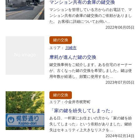
マンション共有の倉庫の鍵交換
マンションを管理している方からのお電話で、マ
ンション共有の倉庫の鍵交換のご依頼がありまし
た。 お客様に詳細についてお伺い…
2022年06月05日
鍵の交換
エリア：
川崎市
摩耗が進んだ鍵の交換
鍵交換事例をご紹介します。ある住宅のオーナー
が、古くなった鍵の交換を希望しました。鍵は使
用年数が経過し、頻繁に使用するた…
2023年07月05日
鍵の交換
エリア：小金井市梶野町
「家の鍵を紛失してしまった」
ある日、一軒家にお住まいの方から「家の鍵を紛
失してしまった」という依頼がありました。鍵紛
失はセキュリティ上大きなリスクを…
2024年02月14日