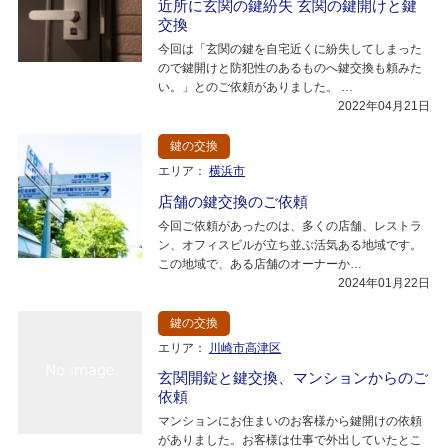
近所に玄関の鍵紛失 玄関の鍵開けと鍵
交換
今回は「玄関の鍵を自宅近くに紛失してしまった
ので鍵開けと防犯性のあるものへ鍵交換も頼みた
い。」とのご依頼がありました。 …
2022年04月21日
鍵の交換
エリア：
横浜市
店舗の鍵交換のご依頼
今回ご依頼があったのは、多くの店舗、レストラ
ン、オフィスビルが立ち並ぶ活気ある地域です。
この地域で、ある店舗のオーナーか…
2024年01月22日
鍵の交換
エリア：
川崎市高津区
玄関開錠と鍵交換、マンションからのご
依頼
マンションにお住まいのお客様から鍵開けの依頼
がありました。お客様は仕事で外出していたとこ