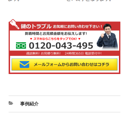
カ
事例紹介
テ
ゴ
リ