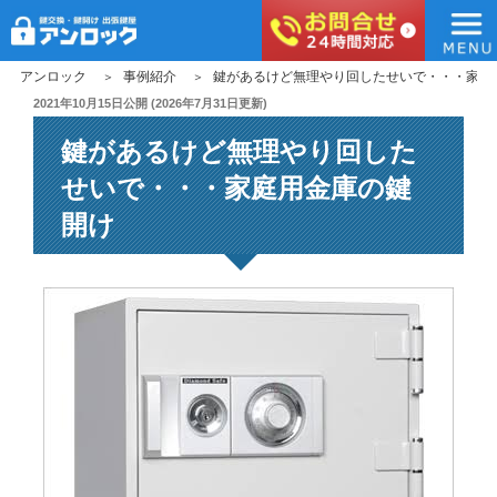
アンロック
コ
アンロック
事例紹介
鍵があるけど無理やり回したせいで・・・家庭
ン
投
2021年10月15日
公開 (
2026年7月31日
更新)
稿
テ
鍵があるけど無理やり回した
日:
ン
ツ
せいで・・・家庭用金庫の鍵
へ
開け
ス
キ
ッ
プ