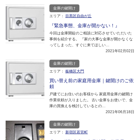
金庫の鍵開け
エリア：
目黒区自由が丘
『緊急事態、金庫が開かない！』
今回は金庫開錠のご相談に対応させていただいた
事例を紹介する。 『家の大事な金庫が開かなくな
ってしまった、すぐに来てほしい…
2021年02月02日
金庫の鍵開け
エリア：
板橋区大門
買い替え前の家庭用金庫｜鍵開けのご依
頼
戸建てにお住いのお客様から 家庭用金庫の鍵開け
作業依頼が入りました。 古い金庫をお使いで、金
庫の買換えを検討しているとの…
2021年06月18日
金庫の鍵開け
エリア：
新宿区若宮町