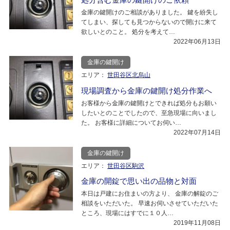
金庫の鍵開けのご相談がありました。 鍵を紛失し
てしまい、探しても見つからないので開けに来て
欲しいとのこと。 処分を考えて…
2022年06月13日
金庫の鍵開け
エリア：
世田谷区北烏山
現場調査から金庫の鍵開け処分作業へ
お客様から金庫の鍵開けとできれば処分もお願い
したいとのことでしたので、至急現場に向いまし
た。 お客様に詳細についてお伺い…
2022年07月14日
金庫の鍵開け
エリア：
世田谷区駒沢
金庫の開錠で思い出の品物と対面
本日は戸建にお住まいの方より、 金庫の解錠のご
相談をいただいた。 早速お伺いさせていただいた
ところ、現場にはすでに１０人…
2019年11月08日