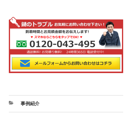
カ
事例紹介
テ
ゴ
リ