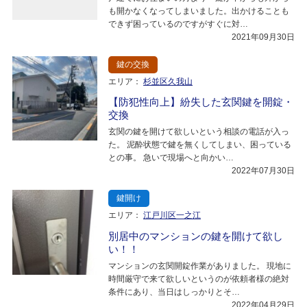
も開かなくなってしまいました。出かけることも
できず困っているのですがすぐに対…
2021年09月30日
鍵の交換
エリア：
杉並区久我山
【防犯性向上】紛失した玄関鍵を開錠・
交換
玄関の鍵を開けて欲しいという相談の電話が入っ
た。 泥酔状態で鍵を無くしてしまい、困っている
との事。 急いで現場へと向かい…
2022年07月30日
鍵開け
エリア：
江戸川区一之江
別居中のマンションの鍵を開けて欲し
い！！
マンションの玄関開錠作業がありました。 現地に
時間厳守で来て欲しいというのが依頼者様の絶対
条件にあり、当日はしっかりとそ…
2022年04月29日