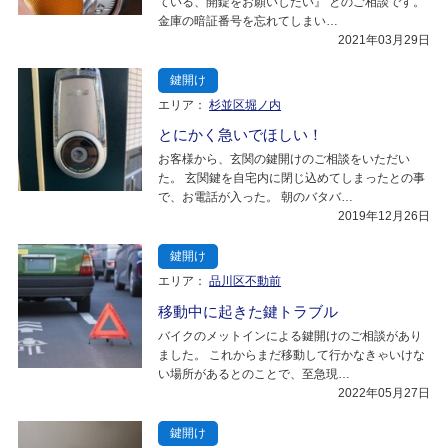
ている、開錠をお願いしたい』 とのご相談です。
金庫の暗証番号を忘れてしまい…
2021年03月29日
鍵開け
エリア：
杉並区堀ノ内
とにかく急いでほしい！
お客様から、玄関の鍵開けのご相談をいただい
た。 玄関鍵を自宅内に閉じ込めてしまったとの事
で、お電話が入った。 朝のバタバ…
2019年12月26日
鍵開け
エリア：
品川区不動前
移動中に起きた鍵トラブル
バイクのメットインによる鍵開けのご相談があり
ました。 これからまだ移動して行かなきゃいけな
い場所があるとのことで、至急現…
2022年05月27日
鍵開け