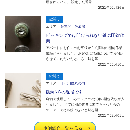
用されていて、 設定した番号…
2021年01月26日
鍵開け
エリア：
足立区千住辰沼
ピッキングでは開けられない鍵の開錠作
業
アパートにお住いのお客様から玄関鍵の開錠作業
依頼が入りました。 お客様に詳細についてお伺い
させていただいたところ、鍵を落…
2021年11月10日
鍵開け
エリア：
千代田区丸の内
破錠NGの現場でも
店舗で使用しているデスクの2か所の開錠依頼が入
りました。 すでに別の業者に来てもらったもの
の、そこでは破錠でないと鍵を開…
2021年12月01日
事例紹介一覧を見る