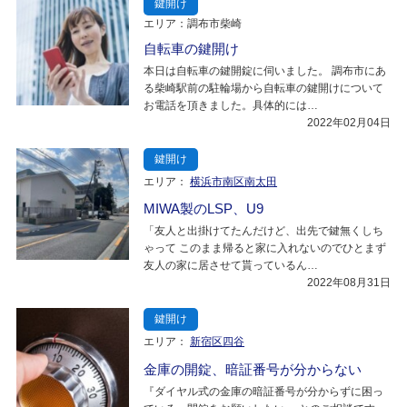
鍵開け
エリア：調布市柴崎
自転車の鍵開け
本日は自転車の鍵開錠に伺いました。 調布市にあ
る柴崎駅前の駐輪場から自転車の鍵開けについて
お電話を頂きました。具体的には…
2022年02月04日
鍵開け
エリア：
横浜市南区南太田
MIWA製のLSP、U9
「友人と出掛けてたんだけど、出先で鍵無くしち
ゃって このまま帰ると家に入れないのでひとまず
友人の家に居させて貰っているん…
2022年08月31日
鍵開け
エリア：
新宿区四谷
金庫の開錠、暗証番号が分からない
『ダイヤル式の金庫の暗証番号が分からずに困っ