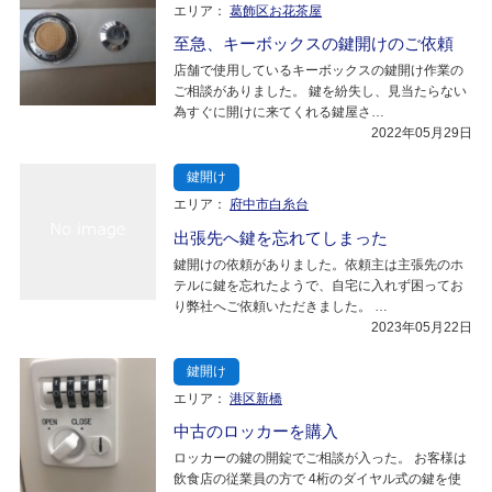
エリア：
葛飾区お花茶屋
至急、キーボックスの鍵開けのご依頼
店舗で使用しているキーボックスの鍵開け作業の
ご相談がありました。 鍵を紛失し、見当たらない
為すぐに開けに来てくれる鍵屋さ…
2022年05月29日
鍵開け
エリア：
府中市白糸台
出張先へ鍵を忘れてしまった
鍵開けの依頼がありました。依頼主は主張先のホ
テルに鍵を忘れたようで、自宅に入れず困ってお
り弊社へご依頼いただきました。 …
2023年05月22日
鍵開け
エリア：
港区新橋
中古のロッカーを購入
ロッカーの鍵の開錠でご相談が入った。 お客様は
飲食店の従業員の方で 4桁のダイヤル式の鍵を使