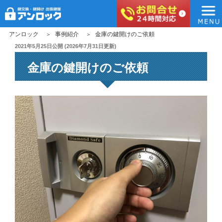
アンロック
コ
アンロック
事例紹介
金庫の鍵開けのご依頼
ン
投
2021年5月25日
公開 (
2026年7月31日
更新)
稿
テ
金庫の鍵開けのご依頼
日:
ン
ツ
へ
ス
キ
ッ
プ