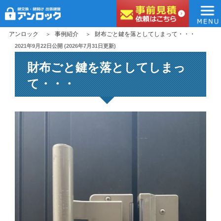
アンロック
コ
アンロック
事例紹介
財布ごと鍵を落としてしまって・・・
ン
投
2021年9月22日
公開 (
2026年7月31日
更新)
稿
テ
財布ごと鍵を落としてしまっ
日:
ン
ツ
て・・・
へ
ス
キ
ッ
プ