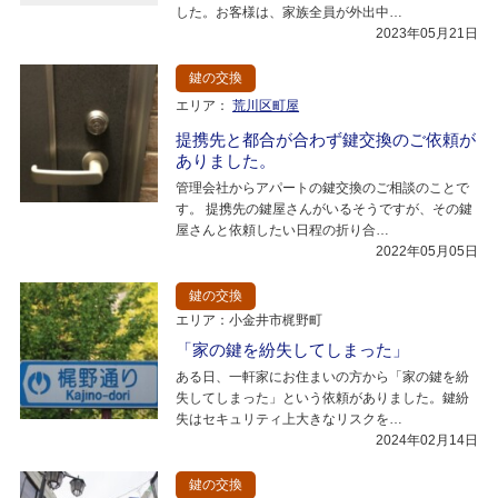
した。お客様は、家族全員が外出中…
2023年05月21日
鍵の交換
エリア：
荒川区町屋
提携先と都合が合わず鍵交換のご依頼が
ありました。
管理会社からアパートの鍵交換のご相談のことで
す。 提携先の鍵屋さんがいるそうですが、その鍵
屋さんと依頼したい日程の折り合…
2022年05月05日
鍵の交換
エリア：小金井市梶野町
「家の鍵を紛失してしまった」
ある日、一軒家にお住まいの方から「家の鍵を紛
失してしまった」という依頼がありました。鍵紛
失はセキュリティ上大きなリスクを…
2024年02月14日
鍵の交換