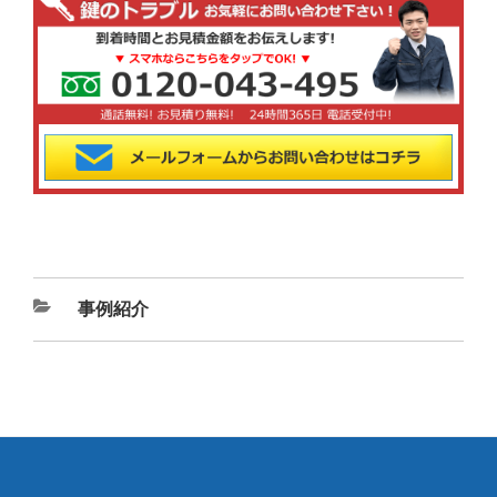
カ
事例紹介
テ
ゴ
リ
ー