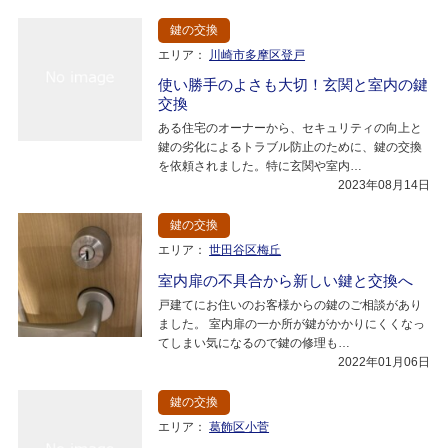
鍵の交換
エリア：
川崎市多摩区登戸
使い勝手のよさも大切！玄関と室内の鍵
交換
ある住宅のオーナーから、セキュリティの向上と
鍵の劣化によるトラブル防止のために、鍵の交換
を依頼されました。特に玄関や室内…
2023年08月14日
鍵の交換
エリア：
世田谷区梅丘
室内扉の不具合から新しい鍵と交換へ
戸建てにお住いのお客様からの鍵のご相談があり
ました。 室内扉の一か所が鍵がかかりにくくなっ
てしまい気になるので鍵の修理も…
2022年01月06日
鍵の交換
エリア：
葛飾区小菅