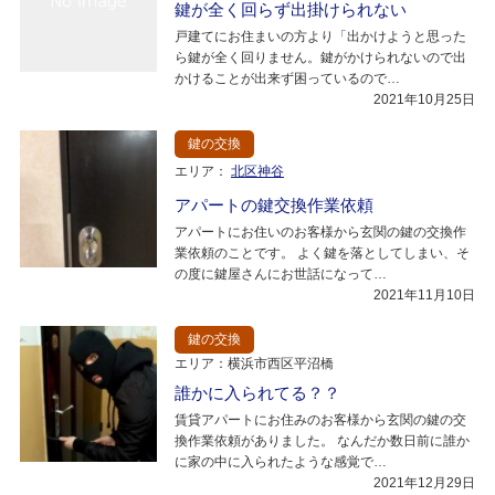
鍵が全く回らず出掛けられない
戸建てにお住まいの方より「出かけようと思った
ら鍵が全く回りません。鍵がかけられないので出
かけることが出来ず困っているので…
2021年10月25日
鍵の交換
エリア：
北区神谷
アパートの鍵交換作業依頼
アパートにお住いのお客様から玄関の鍵の交換作
業依頼のことです。 よく鍵を落としてしまい、そ
の度に鍵屋さんにお世話になって…
2021年11月10日
鍵の交換
エリア：横浜市西区平沼橋
誰かに入られてる？？
賃貸アパートにお住みのお客様から玄関の鍵の交
換作業依頼がありました。 なんだか数日前に誰か
に家の中に入られたような感覚で…
2021年12月29日