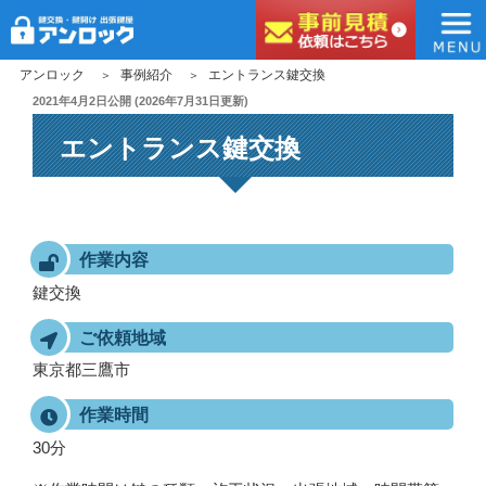
アンロック
コ
アンロック
事例紹介
エントランス鍵交換
ン
投
2021年4月2日
公開 (
2026年7月31日
更新)
稿
テ
エントランス鍵交換
日:
ン
ツ
へ
ス
キ
作業内容
ッ
鍵交換
プ
ご依頼地域
東京都三鷹市
作業時間
30分