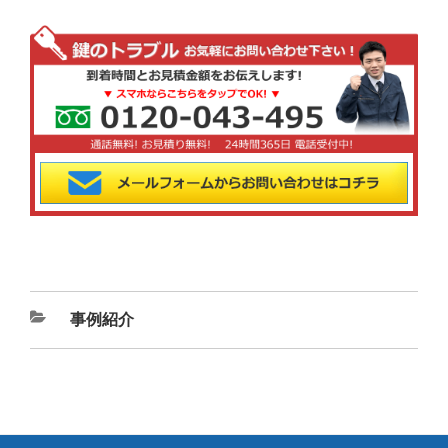
カ
事例紹介
テ
ゴ
リ
ー