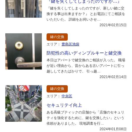
『鍵を失くしてしまったのですが…』
『鍵を失くしてしまったのですが、新しい鍵に交
換する事は出来ますか？』 とお電話にてご相談を
いただいた。 詳細をお伺いさせ…
2021年02月15日
鍵の交換
エリア：
豊島区池袋
防犯性の高いディンプルキーと鍵交換
本日はアパートで鍵交換のご相談が入った。 職場
が近い理由から、昔からある古いアパートに引っ
越ししてきたばかりで、 引っ越…
2021年02月14日
鍵の交換
エリア：
中央区
セキュリテイ向上
ある高級ブティックの店舗から「店舗のセキュリ
ティを強化するために、鍵を交換したい」という
依頼がありました。 現地調査を行…
2024年01月08日