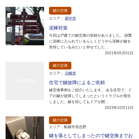
鍵の交換
エリア：
府中市
泥棒対策
今回は戸建ての鍵交換の依頼がありました。 頻繁
に泥棒に入られているらしくどうやら泥棒が鍵を
所持しているみたいと仰せでした…
2021年05月01日
鍵の交換
エリア：
川崎市
住宅で鍵故障によるご依頼
鍵交換事例をご紹介いたします。 ある住宅で、ド
アの鍵が故障してしまったというトラブルが発生
しました。鍵を回してもドアが開…
2023年10月11日
鍵の交換
エリア：船橋市習志野
鍵を落としてしまったので鍵交換までお