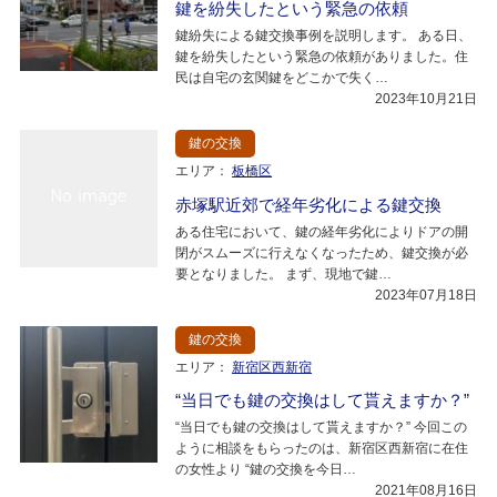
鍵を紛失したという緊急の依頼
鍵紛失による鍵交換事例を説明します。 ある日、
鍵を紛失したという緊急の依頼がありました。住
民は自宅の玄関鍵をどこかで失く…
2023年10月21日
鍵の交換
エリア：
板橋区
赤塚駅近郊で経年劣化による鍵交換
ある住宅において、鍵の経年劣化によりドアの開
閉がスムーズに行えなくなったため、鍵交換が必
要となりました。 まず、現地で鍵…
2023年07月18日
鍵の交換
エリア：
新宿区西新宿
“当日でも鍵の交換はして貰えますか？”
“当日でも鍵の交換はして貰えますか？” 今回この
ように相談をもらったのは、新宿区西新宿に在住
の女性より “鍵の交換を今日…
2021年08月16日