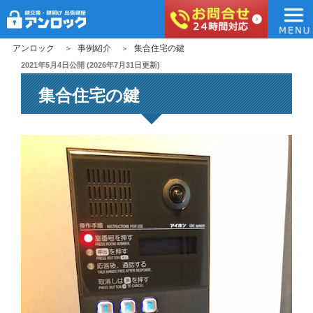
アンロック
コ
アンロック
事例紹介
集合住宅の鍵
ン
投
2021年5月4日
公開 (
2026年7月31日
更新)
稿
テ
集合住宅の鍵
日:
ン
ツ
へ
ス
キ
ッ
プ