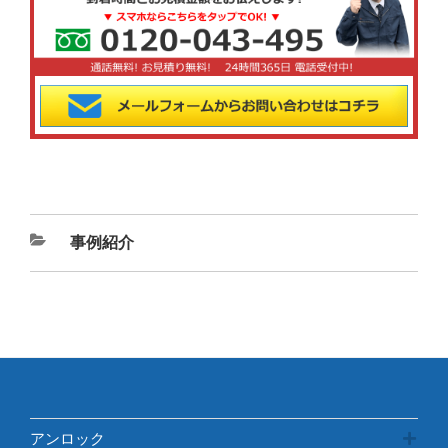
カ
事例紹介
テ
ゴ
リ
ー
アンロック