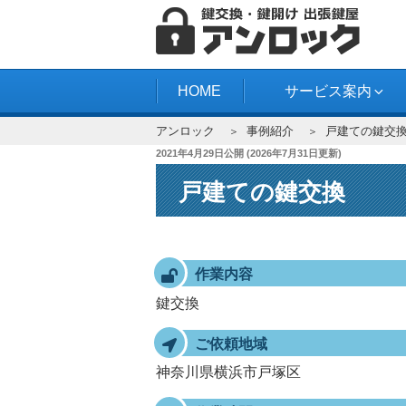
コ
ン
テ
アンロック
ン
HOME
サービス案内
ツ
アンロック
事例紹介
戸建ての鍵交
へ
投
2021年4月29日
公開 (
2026年7月31日
更新)
ス
稿
キ
戸建ての鍵交換
日:
ッ
プ
作業内容
鍵交換
ご依頼地域
神奈川県横浜市戸塚区