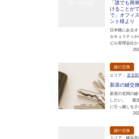
「誰でも簡
けることが
で」オフィ
ント様より
日本橋にあるオ
セキュリティが
ビル管理会社か
頼がありました
20
ィの不備を見つ
鍵の交換
エリア：
足立
新居の鍵交
新居の玄関の鍵
したい。 最
に引っ越しをさ
相談である。 &
20
鍵の交換
エリア：横浜市