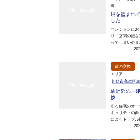
町
鍵を盗まれ
した
マンションにお
り「玄関の鍵を
ってしまい盗ま
した。なるべく
20
願いしたいので
鍵の交換
エリア：
川崎市高津区
駅近郊の戸
換
ある住宅のオー
キュリティの向
によるトラブル
に、鍵の交換を
20
た。特に玄関や