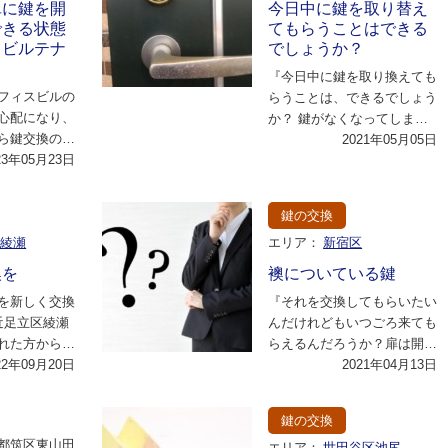
単に鍵を開
今日中に鍵を取り替え
できる状態
てもらうことはできる
スビルテナ
でしょうか？
『今日中に鍵を取り換えても
フィスビルの
らうことは、できるでしょう
心配になり、
か？ 鍵がなくなってしまっ
ら鍵交換の依
て、、 はじめての事なので
2021年05月05日
。セキュリテ
23年05月23日
慌てている』と丁…
け…
鍵の交換
区綾瀬
エリア：
新宿区
換を
襖についている鍵
を新しく交換
『それを交換してもらいたい
近足立区綾瀬
んだけれどもいつごろ来ても
れた方からの
らえるんだろうか？扉は開い
…
22年09月20日
ているけれども鍵をなくしち
2021年04月13日
ゃったみたいで』…
鍵の交換
都筑区東山田
エリア：
世田谷区池尻