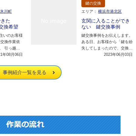
鍵の交換
区氷川町
エリア：
横浜市港北区
できた
玄関に入ることができ
に交換希望
ない 鍵交換事例
住いのお客様
鍵交換事例をお伝えします。
の交換作業依
ある日、お客様から「鍵を紛
。 引っ越し
失してしまったので、交換し
て鍵を替えて
21年08月06日
てほしい」との依頼がありま
2023年06月03日
で…
した。鍵をなく…
事例紹介一覧を見る