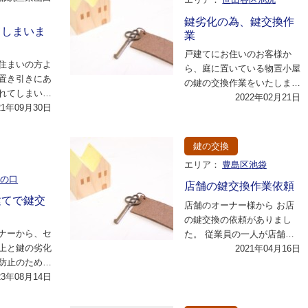
鍵劣化の為、鍵交換作
てしまいま
業
戸建てにお住いのお客様か
住まいの方よ
ら、庭に置いている物置小屋
置き引きにあ
の鍵の交換作業をいたしまし
れてしまいま
た。 外に出ている為、鍵の
2022年02月21日
早く鍵交換お
21年09月30日
劣化の進行が速いと…
す…
鍵の交換
エリア：
豊島区池袋
溝の口
店舗の鍵交換作業依頼
建てで鍵交
店舗のオーナー様から お店
の鍵交換の依頼がありまし
ナーから、セ
た。 従業員の一人が店舗の
上と鍵の劣化
出入り口の鍵を紛失してしま
2021年04月16日
防止のため
ったので、 その管…
依頼されまし
23年08月14日
室内…