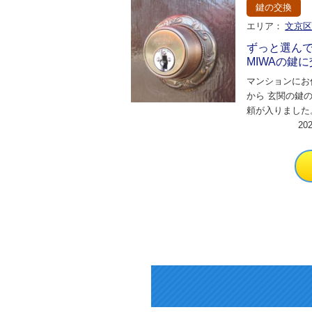
鍵の交換
エリア：
文京
ずっと選ん
MIWAの鍵
マンションにお
から 玄関の鍵
頼が入りました
する日に合わせ
20
欲しいとのこと