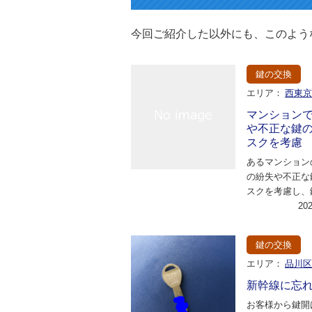
今回ご紹介した以外にも、このよう
鍵の交換
エリア：
西東
マンション
や不正な鍵
スクを考慮
あるマンション
の紛失や不正な
スクを考慮し、
しました。また
20
ィを強化するた
鍵の交換
エリア：
品川
新幹線に忘
お客様から鍵開