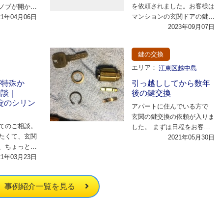
を依頼されました。お客様は
ノブが開かな
マンションの玄関ドアの鍵が
て欲しいとい
21年04月06日
古くなってしまい、施錠が困
2023年09月07日
。…
難になっていると…
鍵の交換
区
エリア：
江東区越中島
が特殊か
引っ越ししてから数年
相談｜
後の鍵交換
気錠のシリン
アパートに住んでいる方で
玄関の鍵交換の依頼が入りま
てのご相談。
した。 まずは日程をお客様
たくて、玄関
のご都合に合わせて調整し、
2021年05月30日
、ちょっと特
当日は無料見積…
れない』と落
21年03月23日
…
事例紹介一覧を見る