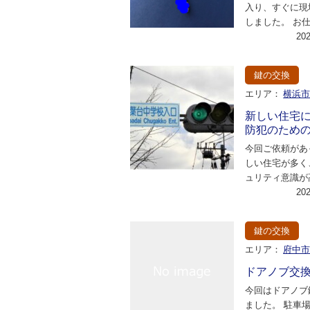
入り、すぐに現
しました。 お
大阪まで行って
20
ですが、カバン
鍵の交換
エリア：
横浜
新しい住宅
防犯のため
今回ご依頼があ
しい住宅が多く
ュリティ意識が
す。この地域で
20
交換の依頼を受
鍵の交換
エリア：
府中
ドアノブ交
今回はドアノブ
ました。 駐車