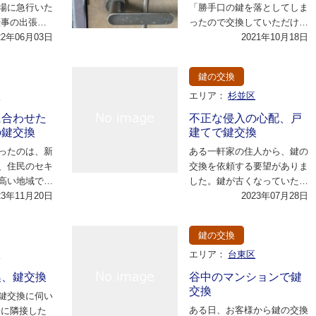
場に急行いた
「勝手口の鍵を落としてしま
仕事の出張で
ったので交換していただけま
おられたそう
22年06月03日
すか。」とのご依頼です。
2021年10月18日
を…
早速お伺いさせてい…
鍵の交換
市
エリア：
杉並区
に合わせた
不正な侵入の心配、戸
の鍵交換
建てで鍵交換
ったのは、新
ある一軒家の住人から、鍵の
、住民のセキ
交換を依頼する要望がありま
高い地域で
した。鍵が古くなっていたた
、一軒家の鍵
23年11月20日
め、不正な侵入の心配があり
2023年07月28日
けた…
ました。鍵の交換…
鍵の交換
市
エリア：
台東区
換、鍵交換
谷中のマンションで鍵
交換
鍵交換に伺い
ある日、お客様から鍵の交換
場に隣接した