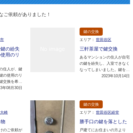
なご依頼がありました！
鍵の交換
京市
エリア：
世田谷区
で鍵の紛失
三軒茶屋で鍵交換
の使用のリ
あるマンションの住人が自宅
の鍵を紛失し、入室できなく
の住人が、鍵
なってしまいました。鍵を見
鍵の使用のリ
つけることができず、早急に
2023年10月14日
鍵交換を希望
対応が必要でした…
、セキュリテ
23年08月30日
め…
鍵の交換
区大崎
エリア：
世田谷区経堂
れ物
勝手口の鍵を落とした
けのご依頼が
戸建てにお住まいの方より