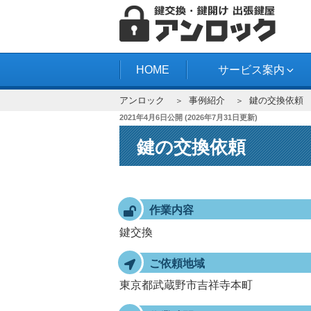
コ
ン
テ
アンロック
ン
HOME
サービス案内
ツ
アンロック
事例紹介
鍵の交換依頼
へ
投
2021年4月6日
公開 (
2026年7月31日
更新)
ス
稿
キ
鍵の交換依頼
日:
ッ
プ
作業内容
鍵交換
ご依頼地域
東京都武蔵野市吉祥寺本町