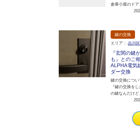
倉庫小屋のドア
くなったので見
20
うご依頼でした
鍵の交換
エリア：
品川
『玄関の鍵
も』とのご
ALPHA電
ダー交換
鍵の交換につい
『鍵の交換をし
の鍵なんだけど
殊なものかもし
20
ち着いた様子で